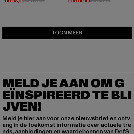
Huidige prijs: EUR 118,99
Actieprijs: EUR 139,99
Huidige prijs: EUR 110,49
Actieprijs: E
EUR 118,99
EUR 139,99
EUR 110,49
EUR 129,99
TOON MEER
MELD JE AAN OM G
EÏNSPIREERD TE BLI
JVEN!
Meld je hier aan voor onze nieuwsbrief en ontv
ang in de toekomst informatie over actuele tre
nds, aanbiedingen en waardebonnen van DefS