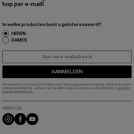
hop per e-mail!
In welke producten bent u geïnteresseerd?
HEREN
DAMES
E-MAIL
AANMELDEN
Informatie over hoe DefShop met jouw gegevens omgaat, vind je in onze
privacyverklaring. Je kunt je te allen tijde kosteloos uitschrijven.
Lees de
privacyverklaring.
Visit our Instagram page:
Visit our Facebook page:
Visit our YouTube channel: