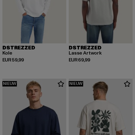
DSTREZZED
DSTREZZED
Kole
Lasse Artwork
Huidige prijs: EUR 59,99
Huidige prijs: EUR 69,99
EUR 59,99
EUR 69,99
NIEUW
NIEUW