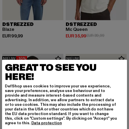
DSTREZZED
DSTREZZED
Blaze
Mc Queen
Huidige prijs: EUR 99,99
Huidige prijs: EUR 35,99
Actieprijs: EU
EUR 99,99
EUR 35,99
EUR 39,99
NIEUW
-10%
NIEUW
GREAT TO SEE YOU
HERE!
DefShop uses cookies to improve your use experience,
save your preferences, analyse use behaviour and to
provide and measure interest-based contents and
advertising. In addition, we allow partners to extract data
or to use cookies. This may also include the processing of
your data in the USA or other countries which do not have
the EU data protection standard. If you want to change
this, click on "Custom settings". By clicking on "Accept" you
agree to this.
Data protection