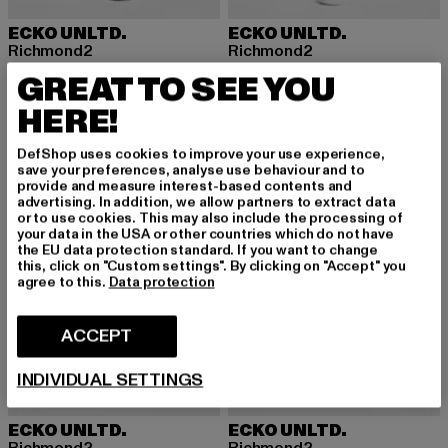
ECKO UNLTD.
ECKO UNLTD.
Richmond2
Richmond2
Huidige prijs: EUR 35,00
Actieprijs: EUR 69,99
Huidige prijs: EUR 37,79
Actieprijs: EU
EUR 35,00
EUR 69,99
EUR 37,79
EUR 69,99
GREAT TO SEE YOU
HERE!
-49%
-51%
DefShop uses cookies to improve your use experience,
save your preferences, analyse use behaviour and to
provide and measure interest-based contents and
advertising. In addition, we allow partners to extract data
or to use cookies. This may also include the processing of
your data in the USA or other countries which do not have
the EU data protection standard. If you want to change
this, click on "Custom settings". By clicking on "Accept" you
agree to this.
Data protection
ACCEPT
INDIVIDUAL SETTINGS
ECKO UNLTD.
ECKO UNLTD.