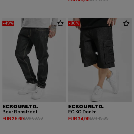
-49%
-30%
ECKO UNLTD.
ECKO UNLTD.
Bour Bonstreet
EC KO Denim
Huidige prijs: EUR 35,69
Actieprijs: EUR 69,99
Huidige prijs: EUR 34,99
Actieprijs: EU
EUR 35,69
EUR 69,99
EUR 34,99
EUR 49,99