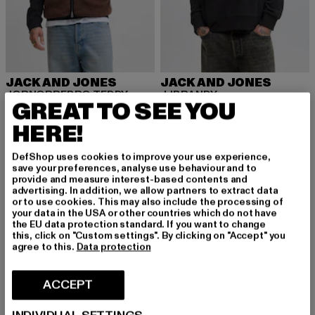
JACK AND JONES
JACK AND JONES
JORNORREBRO TEDDY
JJBRANDY
GREAT TO SEE YOU
Huidige prijs: EUR 25,99
Actieprijs: EUR 49,99
Huidige prijs: EUR 21,99
Actieprijs: EU
EUR 25,99
EUR 49,99
EUR 21,99
EUR 39,99
HERE!
DefShop uses cookies to improve your use experience,
-46%
-50%
save your preferences, analyse use behaviour and to
provide and measure interest-based contents and
advertising. In addition, we allow partners to extract data
or to use cookies. This may also include the processing of
your data in the USA or other countries which do not have
the EU data protection standard. If you want to change
this, click on "Custom settings". By clicking on "Accept" you
agree to this.
Data protection
ACCEPT