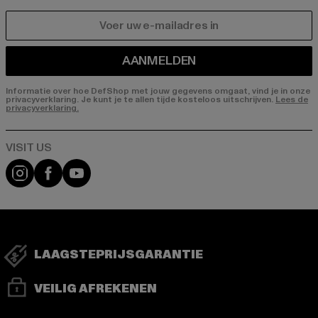
E-MAIL
AANMELDEN
Informatie over hoe DefShop met jouw gegevens omgaat, vind je in onze
privacyverklaring. Je kunt je te allen tijde kosteloos uitschrijven.
Lees de
privacyverklaring.
Visit our Instagram page:
Visit our Facebook page:
Visit our YouTube channel:
LAAGSTEPRIJSGARANTIE
VEILIG AFREKENEN