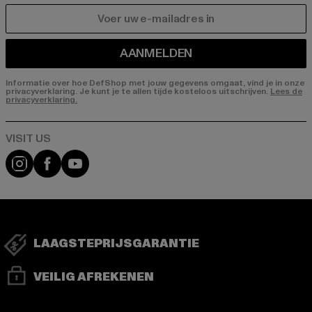
E-MAIL
AANMELDEN
Informatie over hoe DefShop met jouw gegevens omgaat, vind je in onze
privacyverklaring. Je kunt je te allen tijde kosteloos uitschrijven.
Lees de
privacyverklaring.
Visit our Instagram page:
Visit our Facebook page:
Visit our YouTube channel:
LAAGSTEPRIJSGARANTIE
VEILIG AFREKENEN