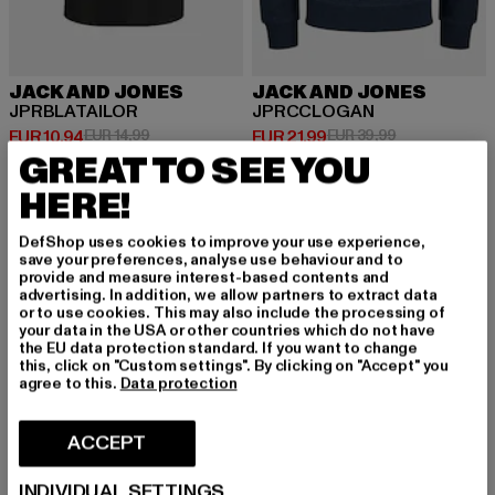
JACK AND JONES
JACK AND JONES
JPRBLATAILOR
JPRCCLOGAN
Huidige prijs: EUR 10,94
Actieprijs: EUR 14,99
Huidige prijs: EUR 21,99
Actieprijs: EU
EUR 10,94
EUR 14,99
EUR 21,99
EUR 39,99
GREAT TO SEE YOU
HERE!
-50%
-48%
DefShop uses cookies to improve your use experience,
save your preferences, analyse use behaviour and to
provide and measure interest-based contents and
advertising. In addition, we allow partners to extract data
or to use cookies. This may also include the processing of
your data in the USA or other countries which do not have
the EU data protection standard. If you want to change
this, click on "Custom settings". By clicking on "Accept" you
agree to this.
Data protection
ACCEPT
INDIVIDUAL SETTINGS