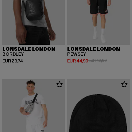
LONSDALE LONDON
LONSDALE LONDON
BORDLEY
PEWSEY
Huidige prijs: EUR 23,74
Huidige prijs: EUR 44,99
Actieprijs: EU
EUR 23,74
EUR 44,99
EUR 49,99