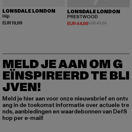
LONSDALE LONDON
LONSDALE LONDON
Hip
PRESTWOOD
Huidige prijs: EUR 19,99
EUR 19,99
Huidige prijs: EUR 44,99
Actieprijs: EU
EUR 44,99
EUR 49,99
MELD JE AAN OM G
EÏNSPIREERD TE BLI
JVEN!
Meld je hier aan voor onze nieuwsbrief en ontv
ang in de toekomst informatie over actuele tre
nds, aanbiedingen en waardebonnen van DefS
hop per e-mail!