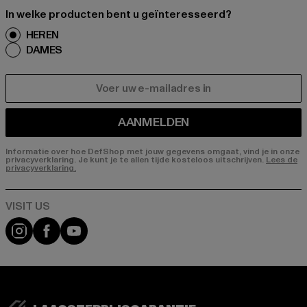
In welke producten bent u geïnteresseerd?
HEREN
DAMES
E-MAIL
AANMELDEN
Informatie over hoe DefShop met jouw gegevens omgaat, vind je in onze
privacyverklaring. Je kunt je te allen tijde kosteloos uitschrijven.
Lees de
privacyverklaring.
Visit our Instagram page:
Visit our Facebook page:
Visit our YouTube channel: