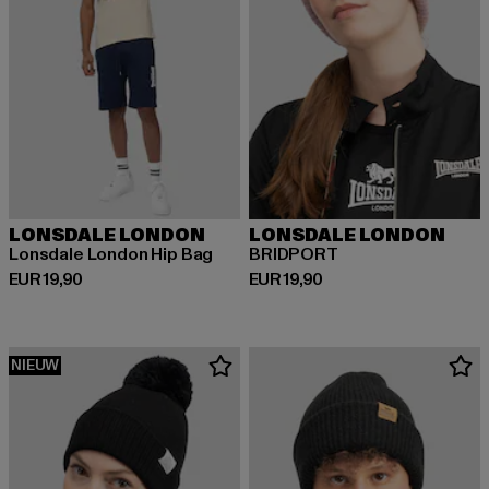
LONSDALE LONDON
LONSDALE LONDON
Lonsdale London Hip Bag
BRIDPORT
Huidige prijs: EUR 19,90
Huidige prijs: EUR 19,90
EUR 19,90
EUR 19,90
NIEUW