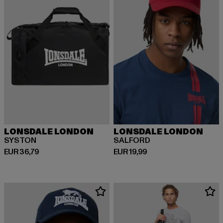
LONSDALE LONDON
LONSDALE LONDON
SYSTON
SALFORD
Huidige prijs: EUR 36,79
Huidige prijs: EUR 19,99
EUR 36,79
EUR 19,99