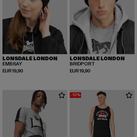
LONSDALE LONDON
LONSDALE LONDON
EMBSAY
BRIDPORT
Huidige prijs: EUR 19,90
Huidige prijs: EUR 19,90
EUR 19,90
EUR 19,90
-10%