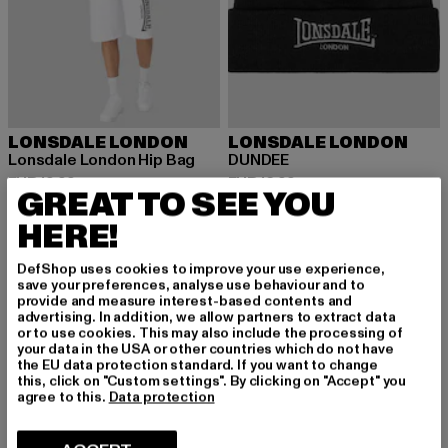
LONSDALE LONDON
LONSDALE LONDON
Lonsdale London Hip Bag
DUNDEE
Huidige prijs: EUR 19,99
Huidige prijs: EUR 12,99
EUR 19,99
EUR 12,99
GREAT TO SEE YOU
HERE!
-25%
-25%
DefShop uses cookies to improve your use experience,
save your preferences, analyse use behaviour and to
provide and measure interest-based contents and
advertising. In addition, we allow partners to extract data
or to use cookies. This may also include the processing of
your data in the USA or other countries which do not have
the EU data protection standard. If you want to change
this, click on "Custom settings". By clicking on "Accept" you
agree to this.
Data protection