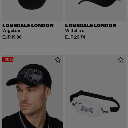
LONSDALE LONDON
LONSDALE LONDON
Wigston
Wiltshire
Huidige prijs: EUR 19,90
Huidige prijs: EUR 23,74
EUR 19,90
EUR 23,74
-20%