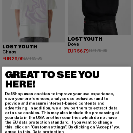
LOST YOUTH
Dove
LOST YOUTH
Huidige prijs: EUR 56,79
Actieprijs: EU
EUR 56,79
EUR 79,99
Chaos
Huidige prijs: EUR 29,99
Actieprijs: EUR 39,99
EUR 29,99
EUR 39,99
GREAT TO SEE YOU
HERE!
-34%
-39%
DefShop uses cookies to improve your use experience,
save your preferences, analyse use behaviour and to
provide and measure interest-based contents and
advertising. In addition, we allow partners to extract data
or to use cookies. This may also include the processing of
your data in the USA or other countries which do not have
the EU data protection standard. If you want to change
this, click on "Custom settings". By clicking on "Accept" you
agree to this.
Data protection