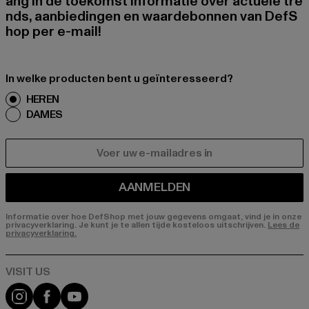
ang in de toekomst informatie over actuele tre
nds, aanbiedingen en waardebonnen van DefS
hop per e-mail!
In welke producten bent u geïnteresseerd?
HEREN
DAMES
E-MAIL
AANMELDEN
Informatie over hoe DefShop met jouw gegevens omgaat, vind je in onze
privacyverklaring. Je kunt je te allen tijde kosteloos uitschrijven.
Lees de
privacyverklaring.
Visit our Instagram page:
Visit our Facebook page:
Visit our YouTube channel: