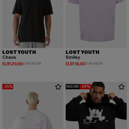
LOST YOUTH
LOST YOUTH
Chaos
Smiley
Huidige prijs: EUR 29,99
Actieprijs: EUR 39,99
Huidige prijs: EUR 18,00
Actieprijs: EUR
EUR 29,99
EUR 39,99
EUR 18,00
EUR 44,99
-25%
NIEUW
-29%