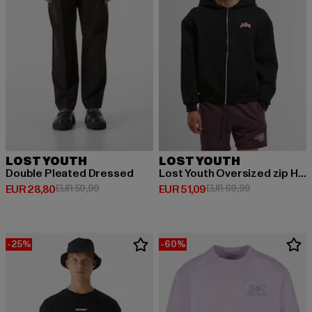
LOST YOUTH
LOST YOUTH
Double Pleated Dressed
Lost Youth Oversized zip Hoodie - Responsibly Irresponsible
Huidige prijs: EUR 28,80
Actieprijs: EUR 59,99
Huidige prijs: EUR 51,09
Actieprijs: EU
EUR 28,80
EUR 59,99
EUR 51,09
EUR 69,99
-25%
-60%