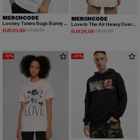
MERCHCODE
MERCHCODE
Looney Tunes Bugs Bunny Funny Face
Love In The Air Heavy Oversize
Huidige prijs: EUR 20,99
Actieprijs: EUR 24,99
EUR 20,99
EUR 24,99
Huidige prijs: EUR 26,09
Actieprijs: EU
EUR 26,09
EUR 29,99
-16%
-26%