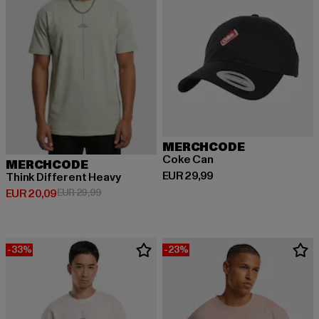
MERCHCODE
Coke Can
MERCHCODE
Huidige prijs: EUR 29,99
EUR 29,99
Think Different Heavy
Huidige prijs: EUR 20,09
Actieprijs: EUR 29,99
EUR 20,09
EUR 29,99
-33%
-23%