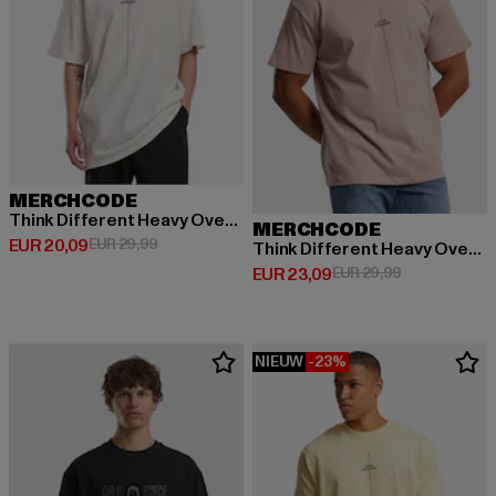
MERCHCODE
Think Different Heavy Oversized Tee
MERCHCODE
Huidige prijs: EUR 20,09
Actieprijs: EUR 29,99
EUR 20,09
EUR 29,99
Think Different Heavy Oversized
Huidige prijs: EUR 23,09
Actieprijs: EU
EUR 23,09
EUR 29,99
NIEUW
-23%