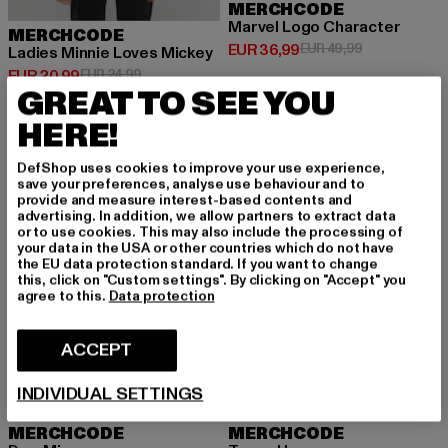
MERCHCODE
Marvel Logo Character
MERCHCODE
Huidige prijs: EUR 36,99
Actieprijs: EU
EUR 36,99
EUR 49,99
Ladies Minnie Loves Mickey
Huidige prijs: EUR 20,99
Actieprijs: EUR 24,99
EUR 20,99
EUR 24,99
GREAT TO SEE YOU
HERE!
NIEUW
-57%
DefShop uses cookies to improve your use experience,
save your preferences, analyse use behaviour and to
provide and measure interest-based contents and
advertising. In addition, we allow partners to extract data
or to use cookies. This may also include the processing of
your data in the USA or other countries which do not have
the EU data protection standard. If you want to change
this, click on "Custom settings". By clicking on "Accept" you
agree to this.
Data protection
ACCEPT
INDIVIDUAL SETTINGS
MERCHCODE
MERCHCODE