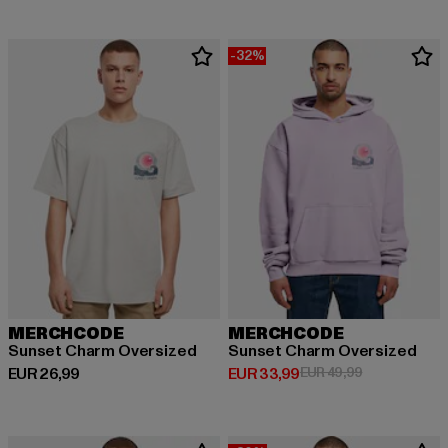
-32%
MERCHCODE
MERCHCODE
Sunset Charm Oversized
Sunset Charm Oversized
Huidige prijs: EUR 26,99
Huidige prijs: EUR 33,99
Actieprijs: EU
EUR 26,99
EUR 33,99
EUR 49,99