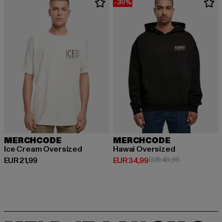
-30%
MERCHCODE
MERCHCODE
Ice Cream Oversized
Hawai Oversized
Huidige prijs: EUR 21,99
Huidige prijs: EUR 34,99
Actieprijs: EU
EUR 21,99
EUR 34,99
EUR 49,99