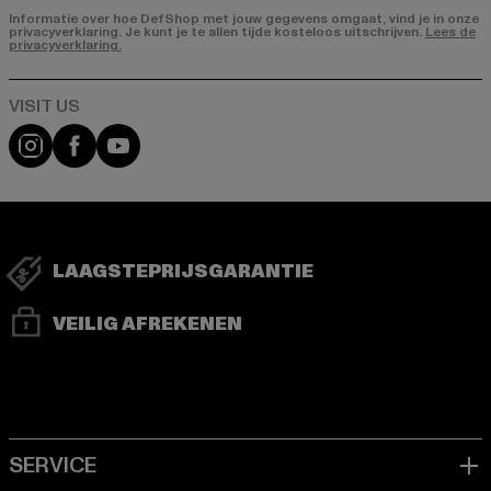
Informatie over hoe DefShop met jouw gegevens omgaat, vind je in onze
privacyverklaring. Je kunt je te allen tijde kosteloos uitschrijven.
Lees de
privacyverklaring.
Visit our Instagram page:
Visit our Facebook page:
Visit our YouTube channel:
LAAGSTEPRIJSGARANTIE
VEILIG AFREKENEN