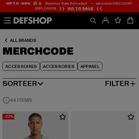
UP TO -65%
😲💥 Summer Sale Reloaded — absolute DISCOUNT
Ga
Ga
Ga
EXPLOSION ❯❯
GO TO SALE
❮❮
naar
naar
naar
Inhoud
Footer
Product
Rooster
ALL BRANDS
MERCHCODE
ACCESSOIRES
ACCESSORIES
APPAREL
SORTEER
FILTER
MEEST POPULAIRE
44 ITEMS
-33%