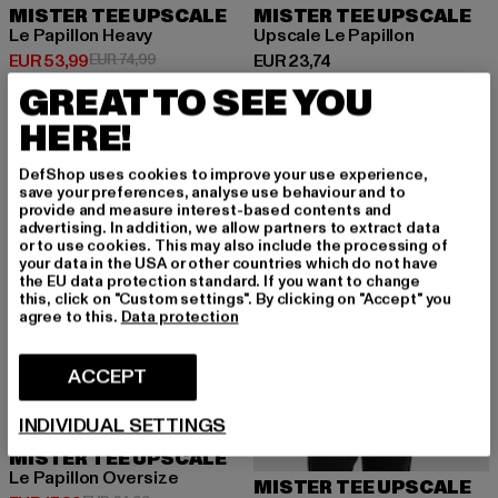
MISTER TEE UPSCALE
MISTER TEE UPSCALE
Le Papillon Heavy
Upscale Le Papillon
Huidige prijs: EUR 53,99
Actieprijs: EUR 74,99
Huidige prijs: EUR 23,74
EUR 53,99
EUR 74,99
EUR 23,74
GREAT TO SEE YOU
HERE!
-28%
-30%
DefShop uses cookies to improve your use experience,
save your preferences, analyse use behaviour and to
provide and measure interest-based contents and
advertising. In addition, we allow partners to extract data
or to use cookies. This may also include the processing of
your data in the USA or other countries which do not have
the EU data protection standard. If you want to change
this, click on "Custom settings". By clicking on "Accept" you
agree to this.
Data protection
ACCEPT
INDIVIDUAL SETTINGS
MISTER TEE UPSCALE
Le Papillon Oversize
MISTER TEE UPSCALE