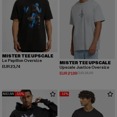
MISTER TEE UPSCALE
Le Papillon Oversize
MISTER TEE UPSCALE
Huidige prijs: EUR 23,74
EUR 23,74
Upscale Justice Oversize
Huidige prijs: EUR 21,99
Actieprijs: EUR
EUR 21,99
EUR 24,99
NIEUW
-55%
-12%