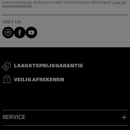
privacyverklaring. Je kunt je te allen tijde kosteloos uitschrijven.
Lees de
privacyverklaring.
Visit our Instagram page:
Visit our Facebook page:
Visit our YouTube channel:
LAAGSTEPRIJSGARANTIE
VEILIG AFREKENEN