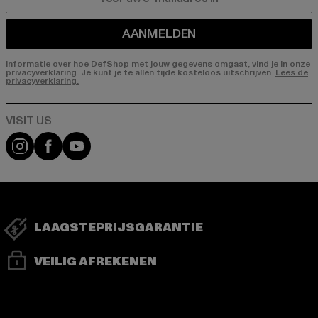
E-MAIL
AANMELDEN
Informatie over hoe DefShop met jouw gegevens omgaat, vind je in onze
privacyverklaring. Je kunt je te allen tijde kosteloos uitschrijven.
Lees de
privacyverklaring.
Visit our Instagram page:
Visit our Facebook page:
Visit our YouTube channel:
LAAGSTEPRIJSGARANTIE
VEILIG AFREKENEN