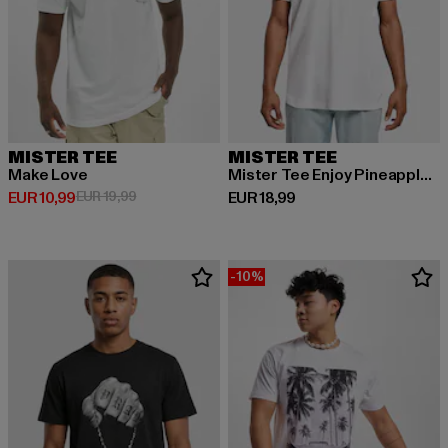
MISTER TEE
MISTER TEE
Make Love
Mister Tee Enjoy Pineapple Tee
Huidige prijs: EUR 10,99
Actieprijs: EUR 19,99
Huidige prijs: EUR 18,99
EUR 10,99
EUR 19,99
EUR 18,99
-10%