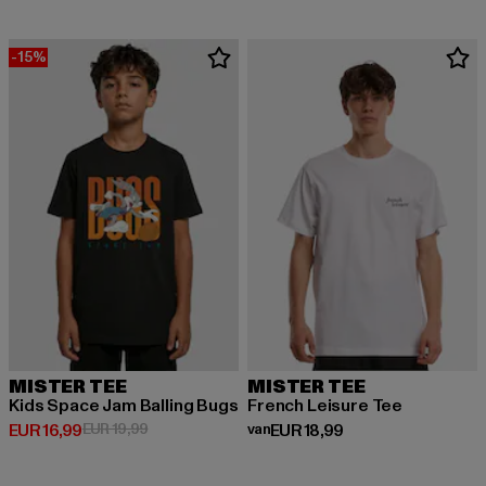
-15%
MISTER TEE
MISTER TEE
Kids Space Jam Balling Bugs
French Leisure Tee
Huidige prijs: EUR 16,99
Actieprijs: EUR 19,99
Huidige prijs: Van EUR 18,99
EUR 16,99
EUR 19,99
van
EUR 18,99