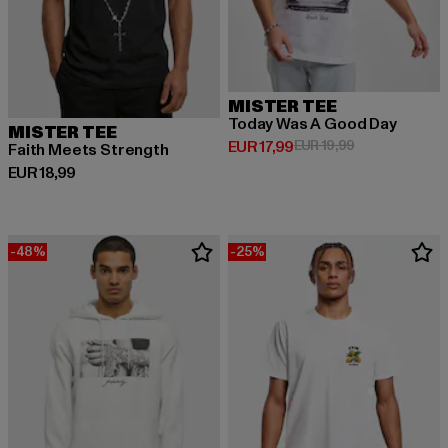
MISTER TEE
Today Was A Good Day
MISTER TEE
Huidige prijs: EUR 17,99
Actieprijs: EUR
EUR 17,99
EUR 19,99
Faith Meets Strength
Huidige prijs: EUR 18,99
EUR 18,99
-48%
-25%