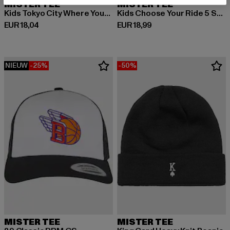
MISTER TEE
MISTER TEE
Kids Tokyo City Where Your Future Begins Tee
Kids Choose Your Ride 5 Stars Tee
Huidige prijs: EUR 18,04
Huidige prijs: EUR 18,99
EUR 18,04
EUR 18,99
NIEUW
-25%
-50%
MISTER TEE
MISTER TEE