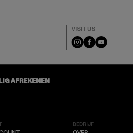
Visit our Instagram pa
Visit our Facebo
Visit our Y
LIG AFREKENEN
T
BEDRIJF
CCOUNT
OVER