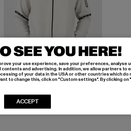
O SEE YOU HERE!
rove your use experience, save your preferences, analyse u
ontents and advertising. In addition, we allow partners to e
ocessing of your data in the USA or other countries which do 
UMBRO
ant to change this, click on "Custom settings". By clicking on 
Terrace
Huidige prijs: EUR 65,79
EUR 65,79
ACCEPT