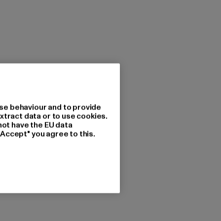
se behaviour and to provide
xtract data or to use cookies.
not have the EU data
"Accept" you agree to this.