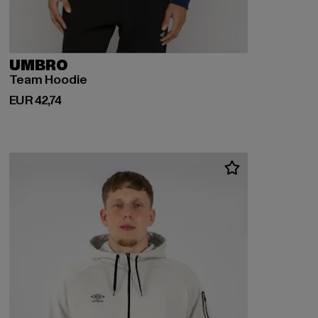
UMBRO
Team Hoodie
Huidige prijs: EUR 42,74
EUR 42,74