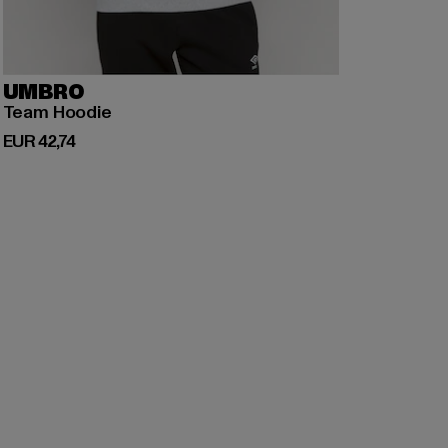
UMBRO
Team Hoodie
Huidige prijs: EUR 42,74
EUR 42,74