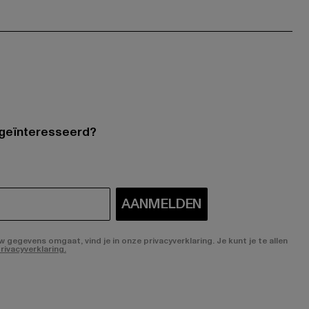
 geïnteresseerd?
AANMELDEN
gegevens omgaat, vind je in onze privacyverklaring. Je kunt je te allen
rivacyverklaring.