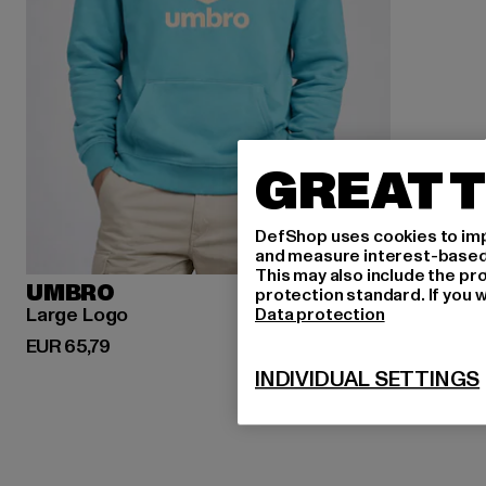
GREAT T
DefShop uses cookies to imp
and measure interest-based c
This may also include the pr
UMBRO
protection standard. If you w
Large Logo
Data protection
Huidige prijs: EUR 65,79
EUR 65,79
INDIVIDUAL SETTINGS