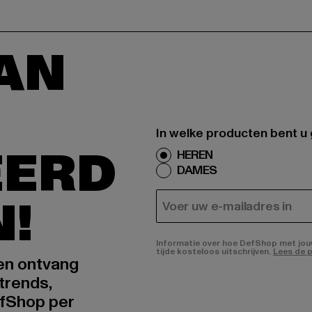
AAN
In welke producten bent u
EERD
HEREN
DAMES
N!
E-MAIL
Informatie over hoe DefShop met jouw 
tijde kosteloos uitschrijven.
Lees de p
 en ontvang
trends,
fShop per