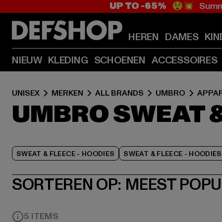
UP TO -65%
😲💥 Summe
HEREN
DAMES
KIN
NIEUW
KLEDING
SCHOENEN
ACCESSOIRES
UNISEX
MERKEN
ALL BRANDS
UMBRO
APPA
UMBRO SWEAT &
SWEAT & FLEECE - HOODIES
SWEAT & FLEECE - HOODIE
SORTEREN OP:
MEEST POPU
5 ITEMS