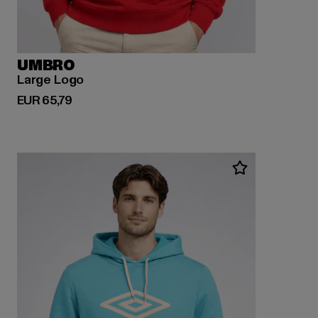
UMBRO
Large Logo
Huidige prijs: EUR 65,79
EUR 65,79