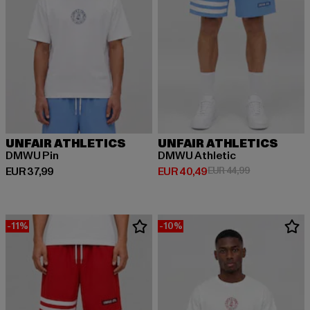
UNFAIR ATHLETICS
UNFAIR ATHLETICS
DMWU Pin
DMWU Athletic
Huidige prijs: EUR 37,99
Huidige prijs: EUR 40,49
Actieprijs: EU
EUR 37,99
EUR 40,49
EUR 44,99
-11%
-10%