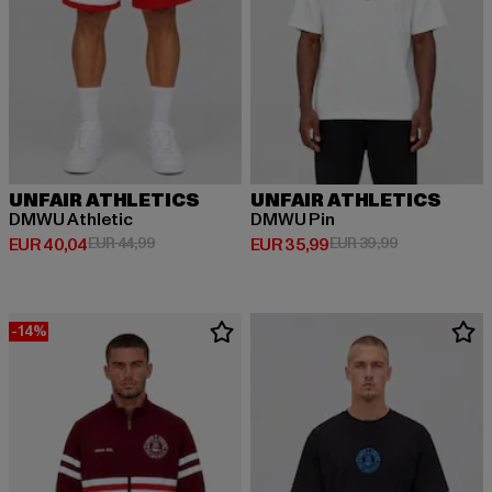
UNFAIR ATHLETICS
UNFAIR ATHLETICS
DMWU Athletic
DMWU Pin
Huidige prijs: EUR 40,04
Actieprijs: EUR 44,99
Huidige prijs: EUR 35,99
Actieprijs: EU
EUR 40,04
EUR 44,99
EUR 35,99
EUR 39,99
-14%