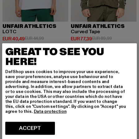
UNFAIR ATHLETICS
UNFAIR ATHLETICS
LOTC
Curved Tape
Huidige prijs: EUR 40,49
Actieprijs: EUR 44,99
Huidige prijs: EUR 77,39
Actieprijs: EU
EUR 40,49
EUR 44,99
EUR 77,39
EUR 89,99
GREAT TO SEE YOU
HERE!
-13%
NIEUW
DefShop uses cookies to improve your use experience,
save your preferences, analyse use behaviour and to
provide and measure interest-based contents and
advertising. In addition, we allow partners to extract data
or to use cookies. This may also include the processing of
your data in the USA or other countries which do not have
the EU data protection standard. If you want to change
this, click on "Custom settings". By clicking on "Accept" you
agree to this.
Data protection
ACCEPT