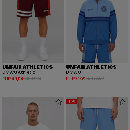
UNFAIR ATHLETICS
UNFAIR ATHLETICS
DMWU Athletic
DMWU
Huidige prijs: EUR 40,04
Actieprijs: EUR 44,99
Huidige prijs: EUR 71,99
Actieprijs: EUR
EUR 40,04
EUR 44,99
EUR 71,99
EUR 79,99
-10%