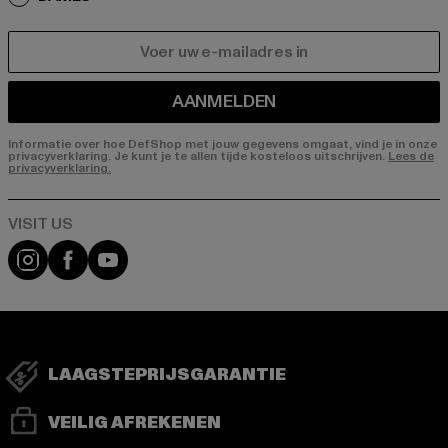
E-MAIL
AANMELDEN
Informatie over hoe DefShop met jouw gegevens omgaat, vind je in onze
privacyverklaring. Je kunt je te allen tijde kosteloos uitschrijven.
Lees de
privacyverklaring.
Visit our Instagram page:
Visit our Facebook page:
Visit our YouTube channel:
LAAGSTEPRIJSGARANTIE
VEILIG AFREKENEN