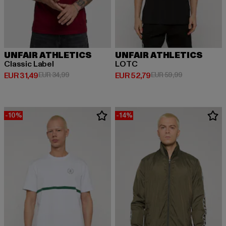
UNFAIR ATHLETICS
UNFAIR ATHLETICS
Classic Label
LOTC
Huidige prijs: EUR 31,49
Actieprijs: EUR 34,99
Huidige prijs: EUR 52,79
Actieprijs: EU
EUR 31,49
EUR 34,99
EUR 52,79
EUR 59,99
-10%
-14%