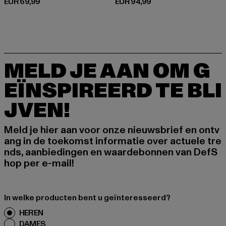
Huidige prijs: EUR 69,99
Huidige prijs: EUR 94,99
EUR 69,99
EUR 94,99
MELD JE AAN OM G
EÏNSPIREERD TE BLI
JVEN!
Meld je hier aan voor onze nieuwsbrief en ontv
ang in de toekomst informatie over actuele tre
nds, aanbiedingen en waardebonnen van DefS
hop per e-mail!
In welke producten bent u geïnteresseerd?
HEREN
DAMES