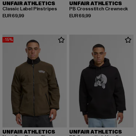
UNFAIR ATHLETICS
UNFAIR ATHLETICS
Classic Label Pinstripes
PB Crossstitch Crewneck
Huidige prijs: EUR 69,99
Huidige prijs: EUR 69,99
EUR 69,99
EUR 69,99
-15%
UNFAIR ATHLETICS
UNFAIR ATHLETICS