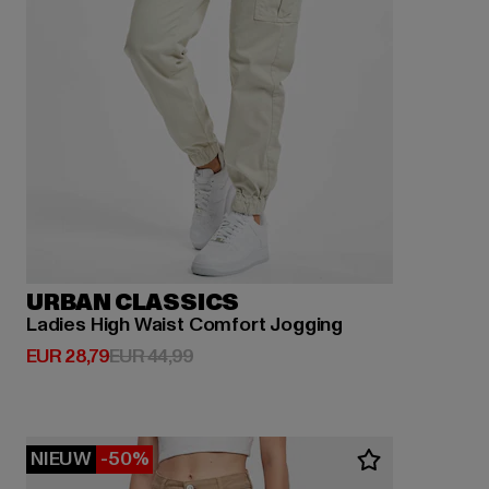
URBAN CLASSICS
Ladies High Waist Comfort Jogging
Huidige prijs: EUR 28,79
Actieprijs: EUR 44,99
EUR 28,79
EUR 44,99
NIEUW
-50%