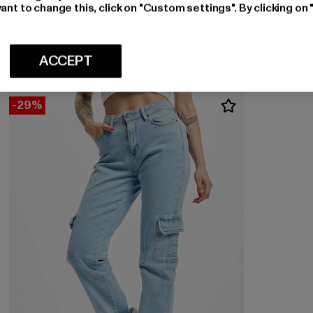
URBAN CLASSICS
ant to change this, click on "Custom settings". By clicking on 
Ladies High Waist
Huidige prijs: EUR 23,00
Actieprijs: EUR 49,99
EUR 23,00
EUR 49,99
ACCEPT
-29%