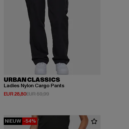
URBAN CLASSICS
Ladies Nylon Cargo Pants
Huidige prijs: EUR 28,80
Actieprijs: EUR 59,99
EUR 28,80
EUR 59,99
NIEUW
-54%