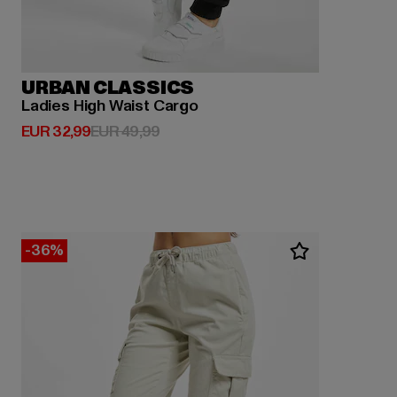
URBAN CLASSICS
Ladies High Waist Cargo
Huidige prijs: EUR 32,99
Actieprijs: EUR 49,99
EUR 32,99
EUR 49,99
-36%