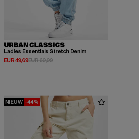
URBAN CLASSICS
Ladies Essentials Stretch Denim
Huidige prijs: EUR 49,69
Actieprijs: EUR 69,99
EUR 49,69
EUR 69,99
NIEUW
-44%