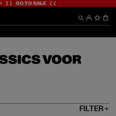
ION ❯❯
GO TO SALE
❮❮
SSICS VOOR
FILTER