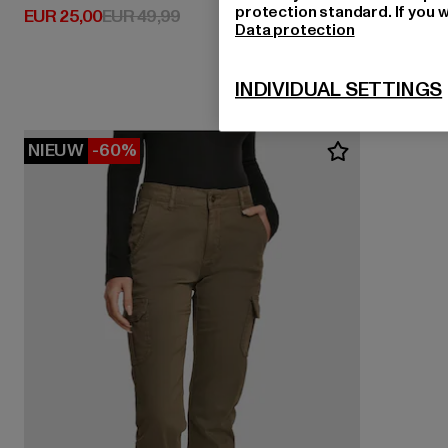
protection standard. If you w
Huidige prijs: EUR 25,00
Actieprijs: EUR 49,99
EUR 25,00
EUR 49,99
Data protection
INDIVIDUAL SETTINGS
NIEUW
-60%