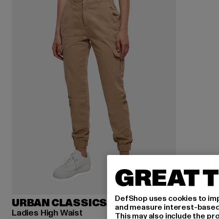
GREAT T
DefShop uses cookies to imp
URBAN CLASSICS
and measure interest-based c
Ladies High Waist
This may also include the pr