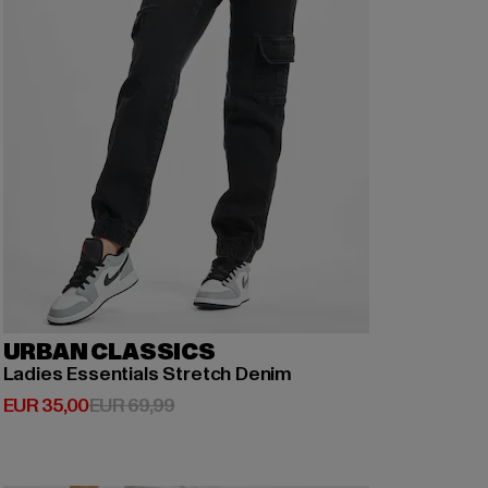
URBAN CLASSICS
Ladies Essentials Stretch Denim
Huidige prijs: EUR 35,00
Actieprijs: EUR 69,99
EUR 35,00
EUR 69,99