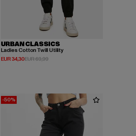
URBAN CLASSICS
Ladies Cotton Twill Utility
Huidige prijs: EUR 34,30
Actieprijs: EUR 69,99
EUR 34,30
EUR 69,99
-50%