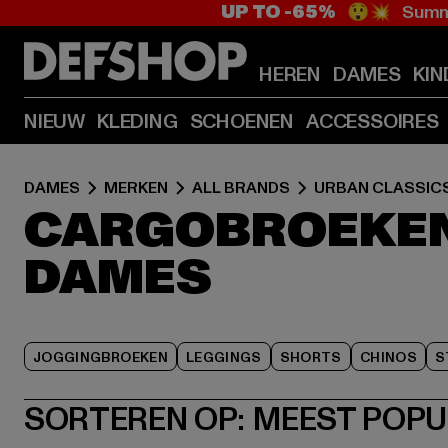
UP TO -65%
😲💥 Summe
HEREN
DAMES
KIN
NIEUW
KLEDING
SCHOENEN
ACCESSOIRES
DAMES
MERKEN
ALL BRANDS
URBAN CLASSIC
CARGOBROEKEN
DAMES
JOGGINGBROEKEN
LEGGINGS
SHORTS
CHINOS
S
SORTEREN OP:
MEEST POPU