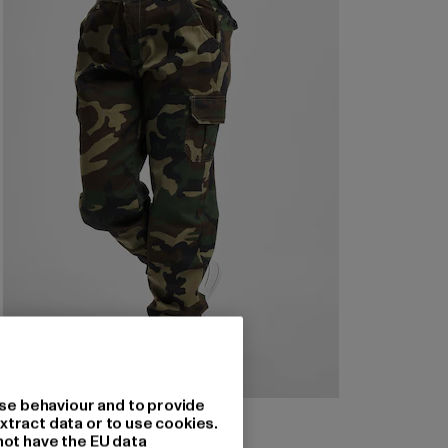
se behaviour and to provide
URBAN CLASSICS
xtract data or to use cookies.
Ladies High Waist Camo
not have the EU data