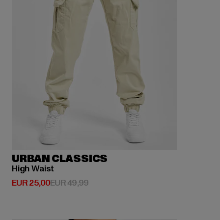
URBAN CLASSICS
High Waist
Huidige prijs: EUR 25,00
Actieprijs: EUR 49,99
EUR 25,00
EUR 49,99