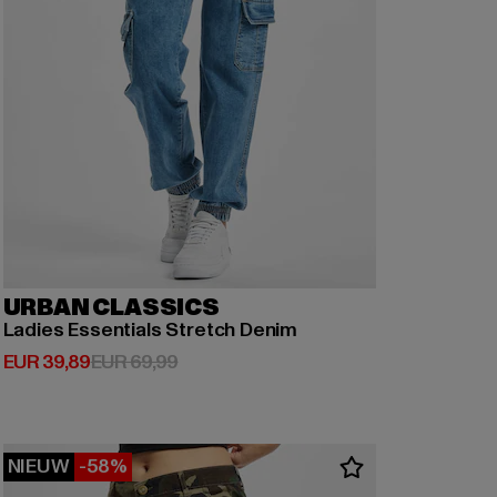
URBAN CLASSICS
Ladies Essentials Stretch Denim
Huidige prijs: EUR 39,89
Actieprijs: EUR 69,99
EUR 39,89
EUR 69,99
NIEUW
-58%