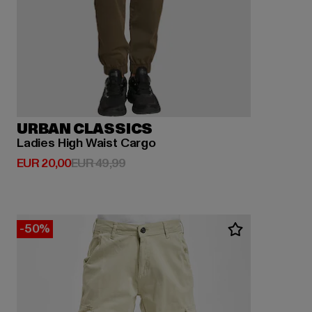
URBAN CLASSICS
Ladies High Waist Cargo
Huidige prijs: EUR 20,00
Actieprijs: EUR 49,99
EUR 20,00
EUR 49,99
-50%