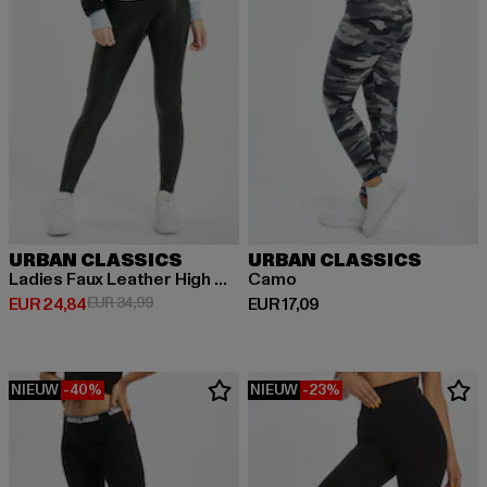
URBAN CLASSICS
URBAN CLASSICS
Ladies Faux Leather High Waist
Camo
Huidige prijs: EUR 24,84
Actieprijs: EUR 34,99
Huidige prijs: EUR 17,09
EUR 24,84
EUR 34,99
EUR 17,09
NIEUW
-40%
NIEUW
-23%