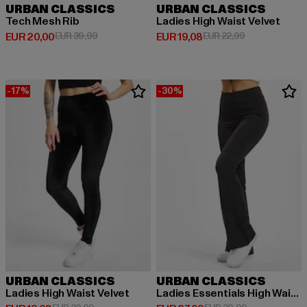
URBAN CLASSICS
URBAN CLASSICS
Tech Mesh Rib
Ladies High Waist Velvet
Huidige prijs: EUR 20,00
Actieprijs: EUR 39,99
Huidige prijs: EUR 19,08
Actieprijs: EUR
EUR 20,00
EUR 39,99
EUR 19,08
EUR 22,99
-17%
-30%
URBAN CLASSICS
URBAN CLASSICS
Ladies High Waist Velvet
Ladies Essentials High Waist Flared