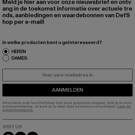
Meld je hier aan voor onze nieuwsbrief en ontv
ang in de toekomst informatie over actuele tre
nds, aanbiedingen en waardebonnen van DefS
hop per e-mail!
In welke producten bent u geïnteresseerd?
HEREN
DAMES
E-MAIL
AANMELDEN
Informatie over hoe DefShop met jouw gegevens omgaat, vind je in onze
privacyverklaring. Je kunt je te allen tijde kosteloos uitschrijven.
Lees de
privacyverklaring.