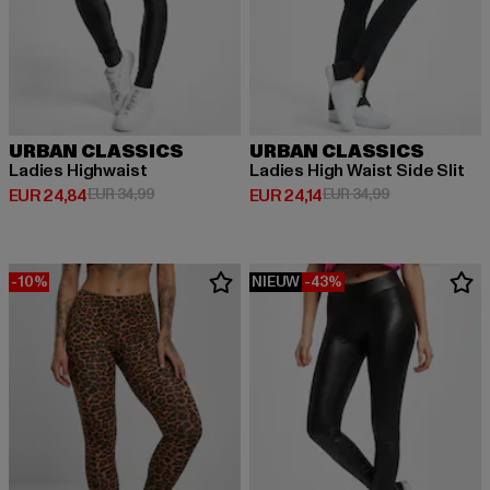
URBAN CLASSICS
URBAN CLASSICS
Ladies Highwaist
Ladies High Waist Side Slit
Huidige prijs: EUR 24,84
Actieprijs: EUR 34,99
Huidige prijs: EUR 24,14
Actieprijs: EUR
EUR 24,84
EUR 34,99
EUR 24,14
EUR 34,99
-10%
NIEUW
-43%