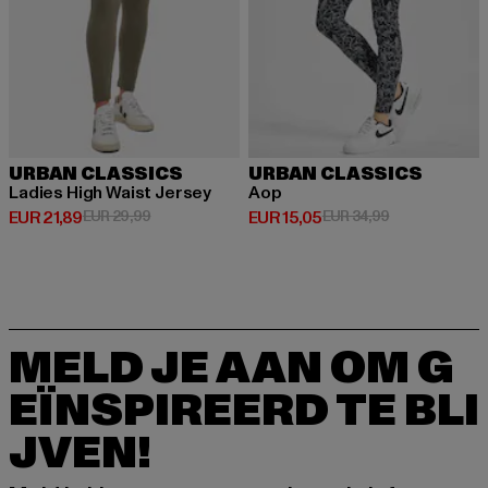
URBAN CLASSICS
URBAN CLASSICS
Ladies High Waist Jersey
Aop
Huidige prijs: EUR 21,89
Actieprijs: EUR 29,99
Huidige prijs: EUR 15,05
Actieprijs: EUR
EUR 21,89
EUR 29,99
EUR 15,05
EUR 34,99
MELD JE AAN OM G
EÏNSPIREERD TE BLI
JVEN!