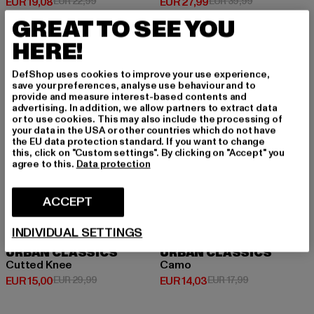
Huidige prijs: EUR 19,08
Actieprijs: EUR 22,99
Huidige prijs: EUR 27,99
Actieprijs: EU
EUR 19,08
EUR 22,99
EUR 27,99
EUR 39,99
GREAT TO SEE YOU
HERE!
NIEUW
-50%
NIEUW
-22%
DefShop uses cookies to improve your use experience,
save your preferences, analyse use behaviour and to
provide and measure interest-based contents and
advertising. In addition, we allow partners to extract data
or to use cookies. This may also include the processing of
your data in the USA or other countries which do not have
the EU data protection standard. If you want to change
this, click on "Custom settings". By clicking on "Accept" you
agree to this.
Data protection
ACCEPT
INDIVIDUAL SETTINGS
URBAN CLASSICS
URBAN CLASSICS
Cutted Knee
Camo
Huidige prijs: EUR 15,00
Actieprijs: EUR 29,99
Huidige prijs: EUR 14,03
Actieprijs: EUR 
EUR 15,00
EUR 29,99
EUR 14,03
EUR 17,99