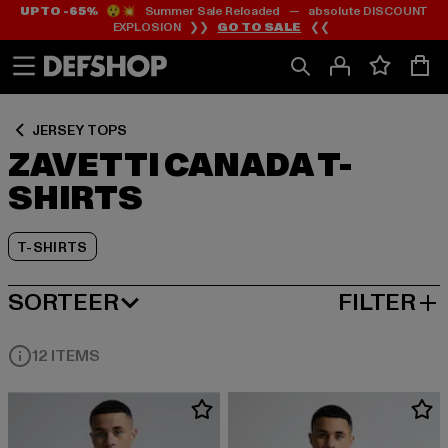
UP TO -65%
😲💥 Summer Sale Reloaded — absolute DISCOUNT
Ga
Ga
Ga
EXPLOSION ❯❯
GO TO SALE
❮❮
naar
naar
naar
Inhoud
Footer
Product
Rooster
JERSEY TOPS
ZAVETTI CANADA T-
SHIRTS
T-SHIRTS
SORTEER
FILTER
MEEST POPULAIRE
12 ITEMS