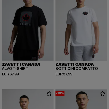
ZAVETTI CANADA
ZAVETTI CANADA
ALVO T-SHIRT
BOTTICINI COMPATTO
Huidige prijs: EUR 37,99
Huidige prijs: EUR 37,99
EUR 37,99
EUR 37,99
-10%