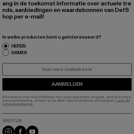
ang in de toekomst informatie over actuele tre
nds, aanbiedingen en waardebonnen van DefS
hop per e-mail!
In welke producten bent u geïnteresseerd?
HEREN
DAMES
E-MAIL
AANMELDEN
Informatie over hoe DefShop met jouw gegevens omgaat, vind je in onze
privacyverklaring. Je kunt je te allen tijde kosteloos uitschrijven.
Lees de
privacyverklaring.
Visit our Instagram page:
Visit our Facebook page:
Visit our YouTube channel: