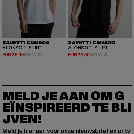
ZAVETTI CANADA
ZAVETTI CANADA
ALONSO T-SHIRT
ALONSO T-SHIRT
Huidige prijs: EUR 35,99
Actieprijs: EUR 39,99
Huidige prijs: EUR 35,99
Actieprijs: EU
EUR 35,99
EUR 39,99
EUR 35,99
EUR 39,99
MELD JE AAN OM G
EÏNSPIREERD TE BLI
JVEN!
Meld je hier aan voor onze nieuwsbrief en ontv