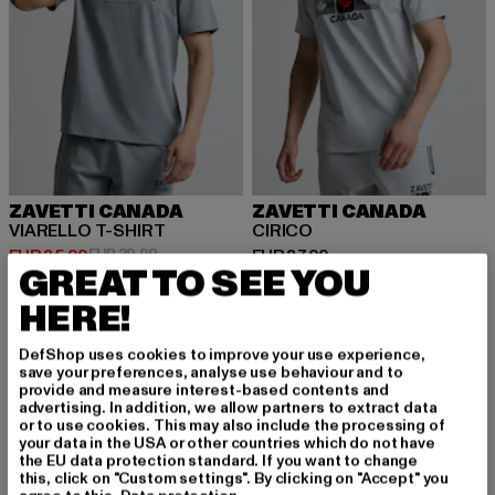
ZAVETTI CANADA
ZAVETTI CANADA
VIARELLO T-SHIRT
CIRICO
Huidige prijs: EUR 35,99
Actieprijs: EUR 39,99
Huidige prijs: EUR 37,99
EUR 35,99
EUR 39,99
EUR 37,99
GREAT TO SEE YOU
HERE!
-13%
-10%
DefShop uses cookies to improve your use experience,
save your preferences, analyse use behaviour and to
provide and measure interest-based contents and
advertising. In addition, we allow partners to extract data
or to use cookies. This may also include the processing of
your data in the USA or other countries which do not have
the EU data protection standard. If you want to change
this, click on "Custom settings". By clicking on "Accept" you