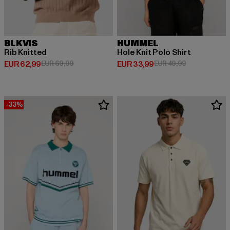
BLKVIS
HUMMEL
Rib Knitted
Hole Knit Polo Shirt
Huidige prijs: EUR 62,99
Actieprijs: EUR 69,99
Huidige prijs: EUR 33,99
Actieprijs: EU
EUR 62,99
EUR 69,99
EUR 33,99
EUR 49,99
-33%