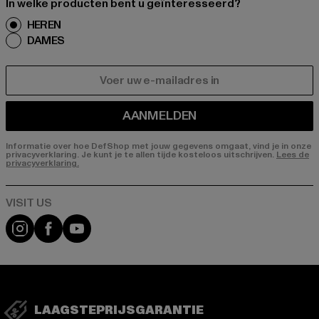
In welke producten bent u geïnteresseerd?
HEREN
DAMES
E-MAIL
AANMELDEN
Informatie over hoe DefShop met jouw gegevens omgaat, vind je in onze
privacyverklaring. Je kunt je te allen tijde kosteloos uitschrijven.
Lees de
privacyverklaring.
Visit our Instagram page:
Visit our Facebook page:
Visit our YouTube channel:
LAAGSTEPRIJSGARANTIE