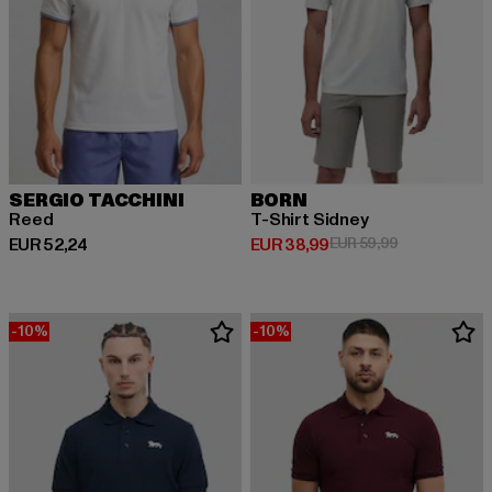
SERGIO TACCHINI
BORN
Reed
T-Shirt Sidney
Huidige prijs: EUR 52,24
Huidige prijs: EUR 38,99
Actieprijs: EU
EUR 52,24
EUR 38,99
EUR 59,99
-10%
-10%