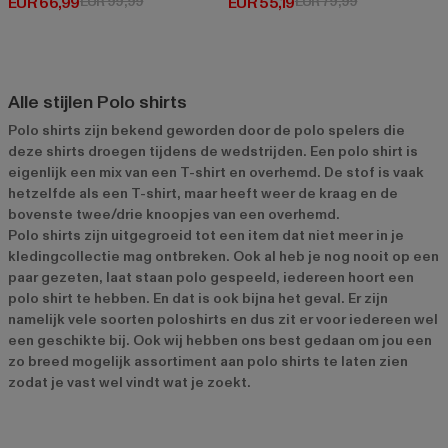
Huidige prijs: EUR 66,99
Actieprijs: EUR 99,99
Huidige prijs: EUR 55,19
Actieprijs: EUR
EUR 66,99
EUR 99,99
EUR 55,19
EUR 79,99
Alle stijlen Polo shirts
Polo shirts zijn bekend geworden door de polo spelers die
deze shirts droegen tijdens de wedstrijden. Een polo shirt is
eigenlijk een mix van een T-shirt en overhemd. De stof is vaak
hetzelfde als een T-shirt, maar heeft weer de kraag en de
bovenste twee/drie knoopjes van een overhemd.
Polo shirts zijn uitgegroeid tot een item dat niet meer in je
kledingcollectie mag ontbreken. Ook al heb je nog nooit op een
paar gezeten, laat staan polo gespeeld, iedereen hoort een
polo shirt te hebben. En dat is ook bijna het geval. Er zijn
namelijk vele soorten poloshirts en dus zit er voor iedereen wel
een geschikte bij. Ook wij hebben ons best gedaan om jou een
zo breed mogelijk assortiment aan polo shirts te laten zien
zodat je vast wel vindt wat je zoekt.