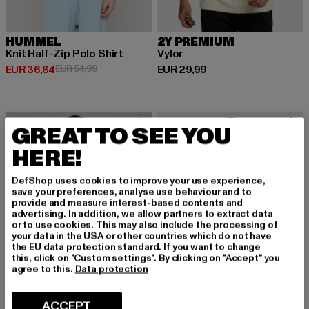
HUMMEL
2Y PREMIUM
Knit Half-Zip Polo Shirt
Vylor
Huidige prijs: EUR 36,84
Actieprijs: EUR 54,99
Huidige prijs: EUR 29,99
EUR 36,84
EUR 54,99
EUR 29,99
-10%
GREAT TO SEE YOU
HERE!
DefShop uses cookies to improve your use experience,
save your preferences, analyse use behaviour and to
provide and measure interest-based contents and
advertising. In addition, we allow partners to extract data
or to use cookies. This may also include the processing of
your data in the USA or other countries which do not have
the EU data protection standard. If you want to change
this, click on "Custom settings". By clicking on "Accept" you
agree to this.
Data protection
ACCEPT