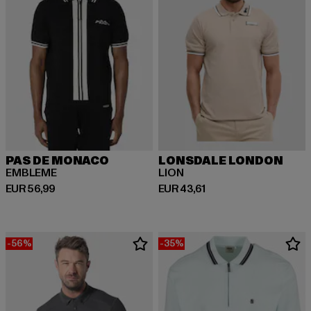
PAS DE MONACO
LONSDALE LONDON
EMBLEME
LION
Huidige prijs: EUR 56,99
Huidige prijs: EUR 43,61
EUR 56,99
EUR 43,61
-56%
-35%