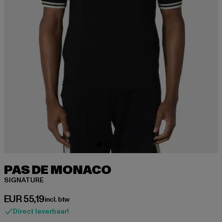
PAS DE MONACO
SIGNATURE
Huidige prijs: EUR 55,19
EUR 55,19
incl. btw
Direct leverbaar!