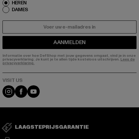
HEREN
DAMES
E-MAIL
AANMELDEN
Informatie over hoe DefShop met jouw gegevens omgaat, vind je in onze
privacyverklaring. Je kunt je te allen tijde kosteloos uitschrijven.
Lees de
privacyverklaring.
Visit our Instagram page:
Visit our Facebook page:
Visit our YouTube channel:
LAAGSTEPRIJSGARANTIE