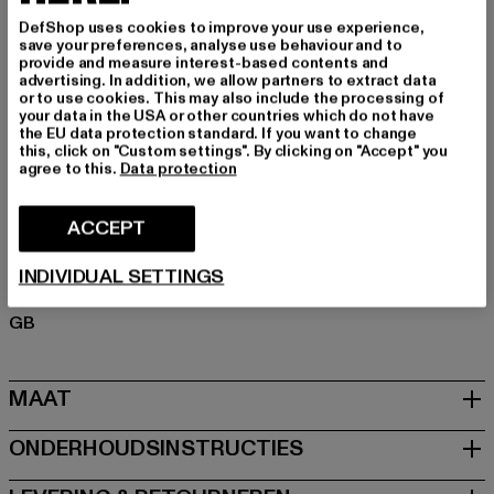
Type huls: Korte mouw
DefShop uses cookies to improve your use experience,
Details: Merklogo
save your preferences, analyse use behaviour and to
Cut: Regelmatig
provide and measure interest-based contents and
advertising. In addition, we allow partners to extract data
Merk: Pas De Monaco
or to use cookies. This may also include the processing of
Kategori: Kleding
your data in the USA or other countries which do not have
the EU data protection standard. If you want to change
Kleur: schwarz
this, click on "Custom settings". By clicking on "Accept" you
Kleur fabrikant: black
agree to this.
Data protection
Materiële samenstelling: 100% Katoen
Art.Nr: 0009016-00007
ACCEPT
Fabrikant: Zabou House |
Krishna@zabou.co.uk
INDIVIDUAL SETTINGS
Shelley Road, Ashton-on-Ribble | PR2 2ZH Lancashire |
GB
MAAT
ONDERHOUDSINSTRUCTIES