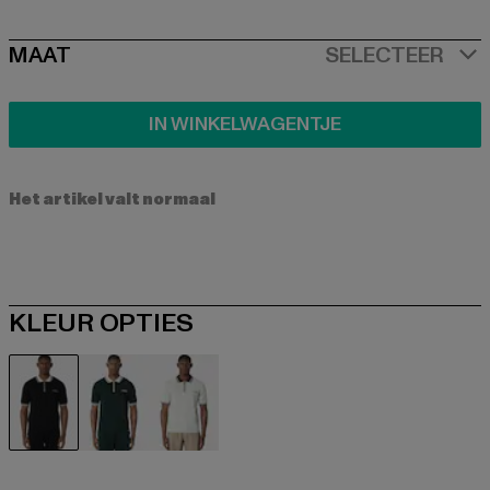
SIZE
MAAT
SELECTEER
IN WINKELWAGENTJE
Het artikel valt normaal
KLEUR OPTIES
schwarz
grün
weiß