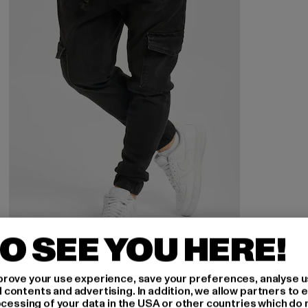
O SEE YOU HERE!
2Y PREMIUM
Finley
rove your use experience, save your preferences, analyse u
ontents and advertising. In addition, we allow partners to e
Huidige prijs: EUR 22,05
Actieprijs: EUR 44,99
EUR 22,05
EUR 44,99
ocessing of your data in the USA or other countries which do 