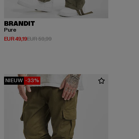
BRANDIT
Pure
Huidige prijs: EUR 49,19
Actieprijs: EUR 59,99
EUR 49,19
EUR 59,99
NIEUW
-33%