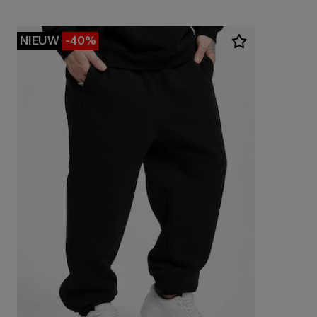
NIEUW
-40%