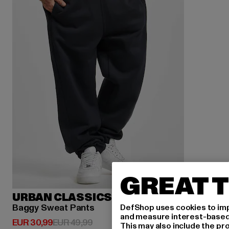
GREAT T
URBAN CLASSICS
Baggy Sweat Pants
DefShop uses cookies to imp
and measure interest-based c
Huidige prijs: EUR 30,99
Actieprijs: EUR 49,99
EUR 30,99
EUR 49,99
This may also include the pr