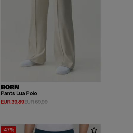
BORN
Pants Lua Polo
Huidige prijs: EUR 39,89
Actieprijs: EUR 69,99
EUR 39,89
EUR 69,99
-47%