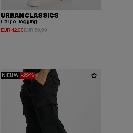
URBAN CLASSICS
Cargo Jogging
Huidige prijs: EUR 42,99
Actieprijs: EUR 59,99
EUR 42,99
EUR 59,99
NIEUW
-29%