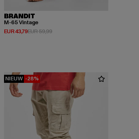
BRANDIT
M-65 Vintage
Huidige prijs: EUR 43,79
Actieprijs: EUR 59,99
EUR 43,79
EUR 59,99
NIEUW
-28%