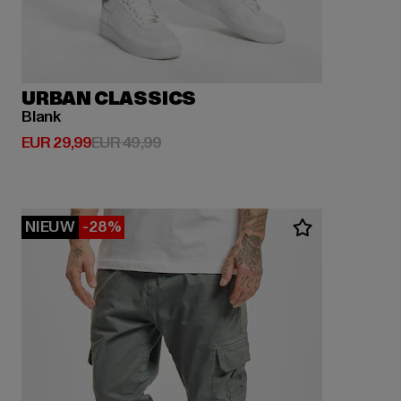
URBAN CLASSICS
Blank
Huidige prijs: EUR 29,99
Actieprijs: EUR 49,99
EUR 29,99
EUR 49,99
NIEUW
-28%