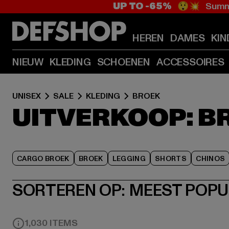
UP TO -65%
😲💥 Summe
HEREN
DAMES
KIN
NIEUW
KLEDING
SCHOENEN
ACCESSOIRES
UNISEX
SALE
KLEDING
BROEK
UITVERKOOP: B
CARGO BROEK
BROEK
LEGGING
SHORTS
CHINOS
SORTEREN OP:
MEEST POPU
1,030 ITEMS