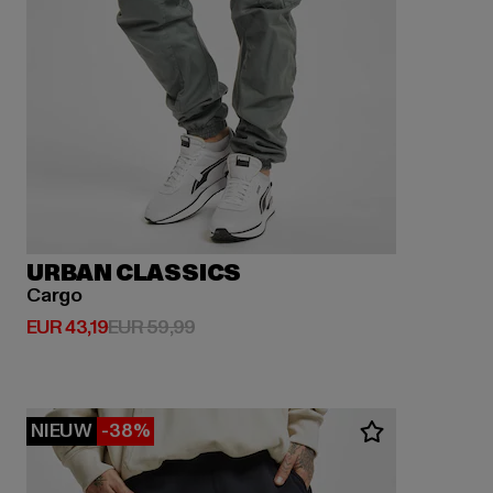
URBAN CLASSICS
Cargo
Huidige prijs: EUR 43,19
Actieprijs: EUR 59,99
EUR 43,19
EUR 59,99
NIEUW
-38%