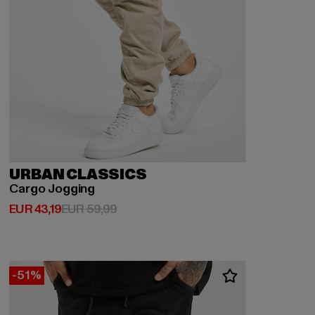
URBAN CLASSICS
Cargo Jogging
Huidige prijs: EUR 43,19
Actieprijs: EUR 59,99
EUR 43,19
EUR 59,99
-51%