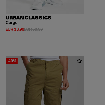
URBAN CLASSICS
Cargo
Huidige prijs: EUR 38,99
Actieprijs: EUR 59,99
EUR 38,99
EUR 59,99
-49%