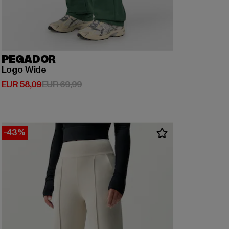
PEGADOR
Logo Wide
Huidige prijs: EUR 58,09
Actieprijs: EUR 69,99
EUR 58,09
EUR 69,99
-43%