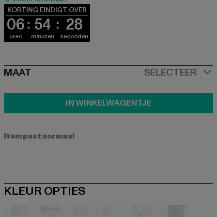
KORTING EINDIGT OVER
06
54
28
uren
minuten
seconden
SIZE
MAAT
SELECTEER
IN WINKELWAGENTJE
Item past normaal
KLEUR OPTIES