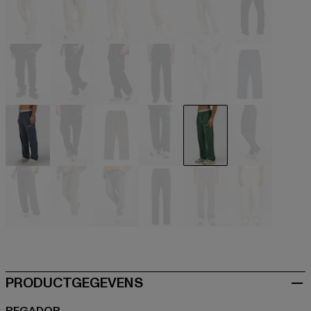
beige
beige
beige
beige
beige
schwarz
schwarz
schwarz
schwarz
schwarz
blau
blau
blau
braun
braun
grün
grün
grau
grau
grau
grau
grau
grau
grau
PRODUCTGEGEVENS