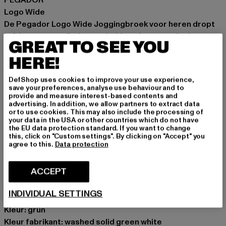
PEGADOR
Logo Wide
De Pegador Logo Wide Joggingbroek voor heren dropt
in fris groen en tilt de rauwheid van je street-look naar
GREAT TO SEE YOU
een nieuw niveau. Gemaakt van een robuuste mix van
HERE!
80% katoen en 20% polyester, biedt deze broek de
perfecte overgang van je thuisbasis naar de block. De
DefShop uses cookies to improve your use experience,
wijde snit garandeert maximale bewegingsvrijheid –
save your preferences, analyse use behaviour and to
provide and measure interest-based contents and
ideaal voor lange sessies in de studio of wanneer je je
advertising. In addition, we allow partners to extract data
eigen spoor trekt op het asfalt. Maak een duidelijk
or to use cookies. This may also include the processing of
your data in the USA or other countries which do not have
statement, zonder veel te zeggen.
the EU data protection standard. If you want to change
this, click on "Custom settings". By clicking on "Accept" you
Gelegenheid: Alledaags, Comfortabel, Chillen
agree to this.
Data protection
Soorten sluitingen: Koord
Details: Merklogo, Steekzak
ACCEPT
Cut: Breed
Merk: PEGADOR
INDIVIDUAL SETTINGS
Kategori: Trousers - Sweat
Kleur: grün
Kleur fabrikant: washed solid green white