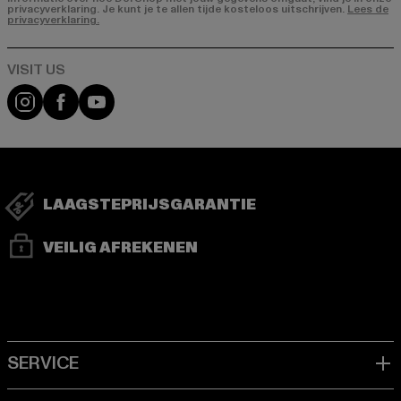
privacyverklaring. Je kunt je te allen tijde kosteloos uitschrijven.
Lees de
privacyverklaring.
Visit our Instagram page:
Visit our Facebook page:
Visit our YouTube channel:
LAAGSTEPRIJSGARANTIE
VEILIG AFREKENEN