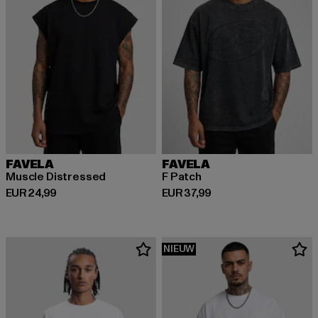
FAVELA
FAVELA
Muscle Distressed
F Patch
Huidige prijs: EUR 24,99
Huidige prijs: EUR 37,99
EUR 24,99
EUR 37,99
NIEUW