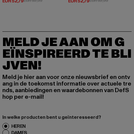
Huidige prijs: EUR 52,79
Actieprijs: EUR 59,99
Huidige prijs: EUR 52,79
Actieprijs: EU
EUR 52,79
EUR 59,99
EUR 52,79
EUR 59,99
MELD JE AAN OM G
EÏNSPIREERD TE BLI
JVEN!
Meld je hier aan voor onze nieuwsbrief en ontv
ang in de toekomst informatie over actuele tre
nds, aanbiedingen en waardebonnen van DefS
hop per e-mail!
In welke producten bent u geïnteresseerd?
HEREN
DAMES