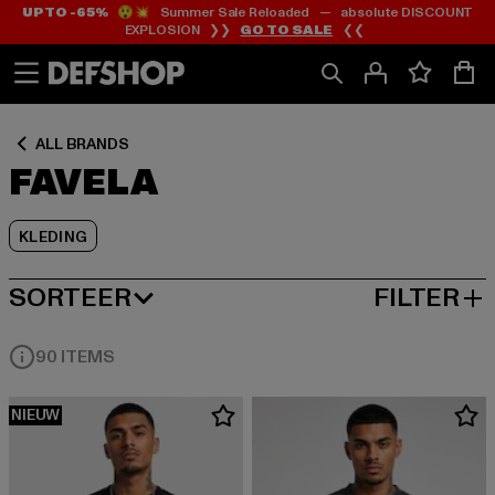
UP TO -65%
😲💥 Summer Sale Reloaded — absolute DISCOUNT
Ga
Ga
Ga
EXPLOSION ❯❯
GO TO SALE
❮❮
naar
naar
naar
Inhoud
Footer
Product
Rooster
ALL BRANDS
FAVELA
KLEDING
SORTEER
FILTER
MEEST POPULAIRE
90 ITEMS
NIEUW