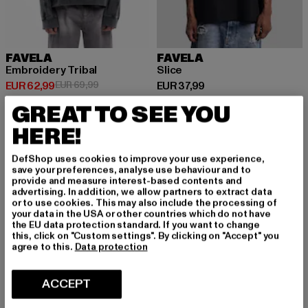
FAVELA
FAVELA
Embroidery Tribal
Slice
Huidige prijs: EUR 62,99
Actieprijs: EUR 69,99
Huidige prijs: EUR 37,99
EUR 62,99
EUR 69,99
EUR 37,99
GREAT TO SEE YOU
HERE!
-10%
DefShop uses cookies to improve your use experience,
save your preferences, analyse use behaviour and to
provide and measure interest-based contents and
advertising. In addition, we allow partners to extract data
or to use cookies. This may also include the processing of
your data in the USA or other countries which do not have
the EU data protection standard. If you want to change
this, click on "Custom settings". By clicking on "Accept" you
agree to this.
Data protection
ACCEPT