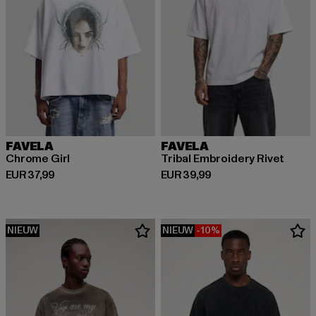
FAVELA
FAVELA
Chrome Girl
Tribal Embroidery Rivet
Huidige prijs: EUR 37,99
Huidige prijs: EUR 39,99
EUR 37,99
EUR 39,99
NIEUW
NIEUW
-10%