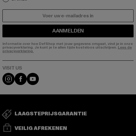
E-MAIL
AANMELDEN
Informatie over hoe DefShop met jouw gegevens omgaat, vind je in onze
privacyverklaring. Je kunt je te allen tijde kosteloos uitschrijven.
Lees de
privacyverklaring.
Visit our Instagram page:
Visit our Facebook page:
Visit our YouTube channel:
LAAGSTEPRIJSGARANTIE
VEILIG AFREKENEN