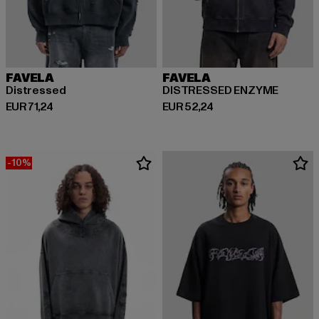
FAVELA
FAVELA
Distressed
DISTRESSED ENZYME
Huidige prijs: EUR 71,24
Huidige prijs: EUR 52,24
EUR 71,24
EUR 52,24
-10%