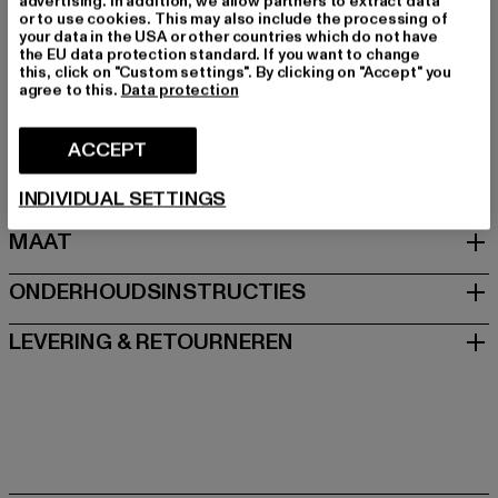
advertising. In addition, we allow partners to extract data
Kleur fabrikant: white
or to use cookies. This may also include the processing of
Materiële samenstelling: 100% Katoen
your data in the USA or other countries which do not have
the EU data protection standard. If you want to change
Art.Nr: FAV-Q126-CGWT-025-00220
this, click on "Custom settings". By clicking on "Accept" you
agree to this.
Data protection
Fabrikant: AD Distribution GmbH |
Info@favelaclothing.com
ACCEPT
CHRISTINENSTRASSE 19A | 40880 Rattingen | DE
INDIVIDUAL SETTINGS
MAAT
ONDERHOUDSINSTRUCTIES
LEVERING & RETOURNEREN