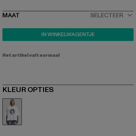
SIZE
MAAT
SELECTEER
IN WINKELWAGENTJE
Het artikel valt normaal
KLEUR OPTIES
weiß