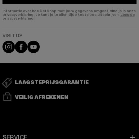
Informatie over hoe DefShop met jouw gegevens omgaat, vind je in onze
privacyverklaring. Je kunt je te allen tijde kosteloos uitschrijven.
Lees de
privacyverklaring.
Visit our Instagram page:
Visit our Facebook page:
Visit our YouTube channel:
LAAGSTEPRIJSGARANTIE
VEILIG AFREKENEN