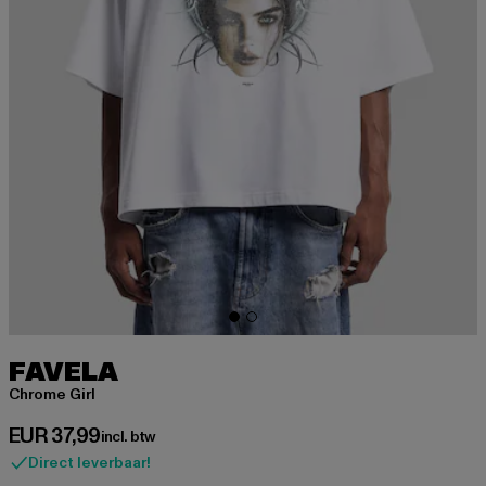
FAVELA
Chrome Girl
Huidige prijs: EUR 37,99
EUR 37,99
incl. btw
Direct leverbaar!