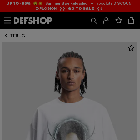
UP TO -65%
😲💥 Summer Sale Reloaded — absolute DISCOUNT
Ga
Ga
EXPLOSION ❯❯
GO TO SALE
❮❮
naar
naar
Inhoud
Footer
TERUG