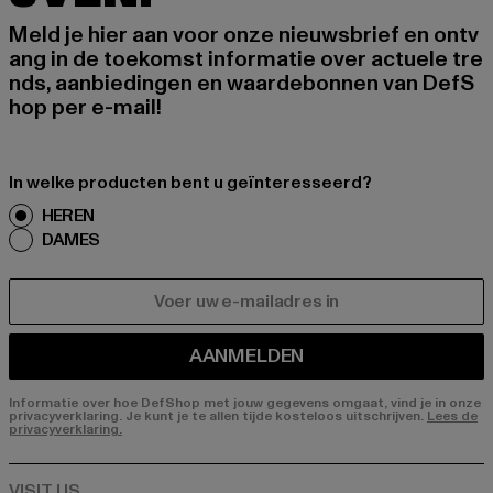
Meld je hier aan voor onze nieuwsbrief en ontv
ang in de toekomst informatie over actuele tre
nds, aanbiedingen en waardebonnen van DefS
hop per e-mail!
In welke producten bent u geïnteresseerd?
HEREN
DAMES
E-MAIL
AANMELDEN
Informatie over hoe DefShop met jouw gegevens omgaat, vind je in onze
privacyverklaring. Je kunt je te allen tijde kosteloos uitschrijven.
Lees de
privacyverklaring.