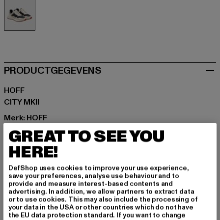
grau
PRODUCTGEGEVENS
HOFF
CITY MKII
Merk: HOFF
Kategori: Sneakers Low
GREAT TO SEE YOU
Kleur: grau
HERE!
Kleur fabrikant: grey
Materiaal bovenkant: ander materiaal, Leer
DefShop uses cookies to improve your use experience,
save your preferences, analyse use behaviour and to
Voering: Textiel
provide and measure interest-based contents and
Art.Nr: 224350-00111
advertising. In addition, we allow partners to extract data
or to use cookies. This may also include the processing of
your data in the USA or other countries which do not have
Fabrikant: THE HOFF BRAND S.L |
the EU data protection standard. If you want to change