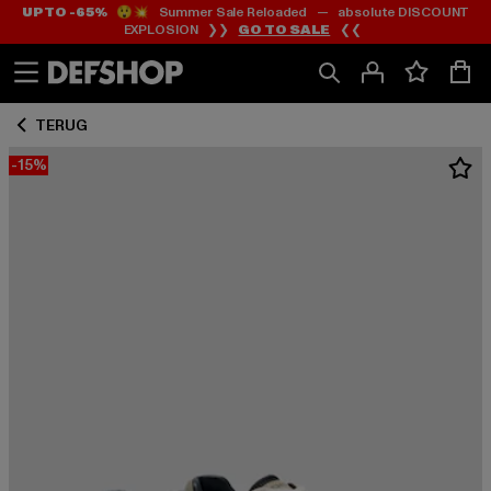
UP TO -65%
😲💥 Summer Sale Reloaded — absolute DISCOUNT
Ga
Ga
EXPLOSION ❯❯
GO TO SALE
❮❮
naar
naar
Inhoud
Footer
TERUG
-15%