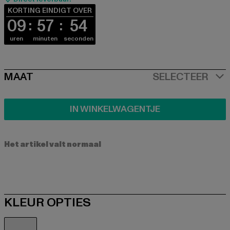
KORTING EINDIGT OVER
09
57
53
uren
minuten
seconden
SIZE
MAAT
SELECTEER
IN WINKELWAGENTJE
Het artikel valt normaal
KLEUR OPTIES