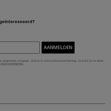
 geïnteresseerd?
AANMELDEN
gegevens omgaat, vind je in onze privacyverklaring. Je kunt je te allen
rivacyverklaring.