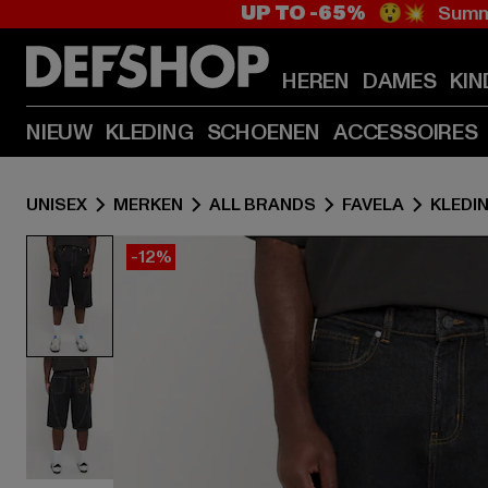
UP TO -65%
😲💥 Summe
HEREN
DAMES
KIN
NIEUW
KLEDING
SCHOENEN
ACCESSOIRES
UNISEX
MERKEN
ALL BRANDS
FAVELA
KLEDI
-12%