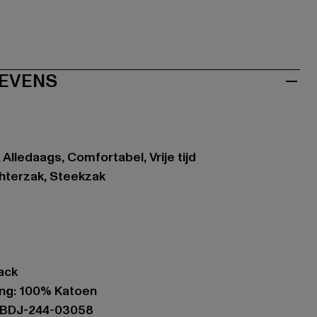
EVENS
Alledaags, Comfortabel, Vrije tijd
chterzak, Steekzak
lack
ing: 100% Katoen
RBDJ-244-03058