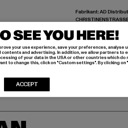
Fabrikant: AD Distrib
CHRISTINENSTRASSE 1
O SEE YOU HERE!
MAAT
rove your use experience, save your preferences, analyse u
ONDERHOUDSI
ontents and advertising. In addition, we allow partners to e
ocessing of your data in the USA or other countries which do 
ant to change this, click on "Custom settings". By clicking on 
LEVERING & 
ACCEPT