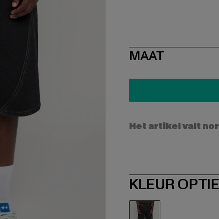
SIZE
MAAT
Het artikel valt no
KLEUR OPTI