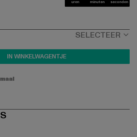
uren
minuten
seconden
SELECTEER
IN WINKELWAGENTJE
rmaal
ES