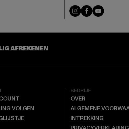
Visit our Instagram pa
Visit our Facebo
Visit our Y
LIG AFREKENEN
T
BEDRIJF
CCOUNT
OVER
LING VOLGEN
ALGEMENE VOORWA
GLIJSTJE
INTREKKING
PRIVACYVERKLARING