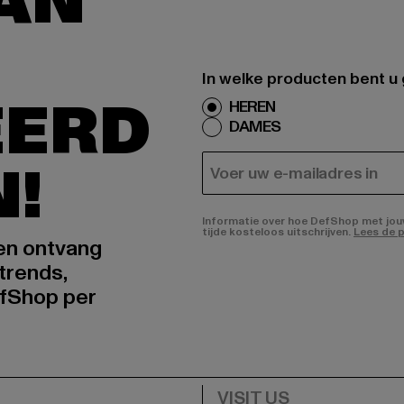
AAN
In welke producten bent u
EERD
HEREN
DAMES
N!
E-MAIL
Informatie over hoe DefShop met jouw 
tijde kosteloos uitschrijven.
Lees de p
 en ontvang
trends,
fShop per