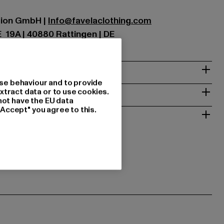
ution GmbH |
Info@favelaclothing.com
9A | 40880 Rattingen | DE
se behaviour and to provide
NSTRUCTIES
xtract data or to use cookies.
not have the EU data
"Accept" you agree to this.
RETOURNEREN