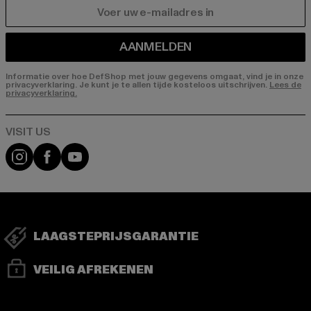
E-MAIL
AANMELDEN
Informatie over hoe DefShop met jouw gegevens omgaat, vind je in onze
privacyverklaring. Je kunt je te allen tijde kosteloos uitschrijven.
Lees de
privacyverklaring.
Visit our Instagram page:
Visit our Facebook page:
Visit our YouTube channel:
LAAGSTEPRIJSGARANTIE
VEILIG AFREKENEN