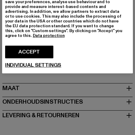
save your preferences, analyse use behaviour and to
Merk: Urban Classics
provide and measure interest-based contents and
Kategori: T-shirts
advertising. In addition, we allow partners to extract data
or to use cookies. This may also include the processing of
Kleur: schwarz
your data in the USA or other countries which do not have
Kleur fabrikant: black
the EU data protection standard. If you want to change
this, click on "Custom settings". By clicking on "Accept" you
Materiële samenstelling: 100% Katoen
agree to this.
Data protection
Art.Nr: TB8012-00007
ACCEPT
Fabrikant: TB International GmbH |
info@tbint.de
Dr.-Robert-Murjahn-Straße 7 | 64372 Ober-Ramstadt |
INDIVIDUAL SETTINGS
DE
MAAT
ONDERHOUDSINSTRUCTIES
LEVERING & RETOURNEREN