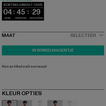
KORTING EINDIGT OVER
04
45
28
uren
minuten
seconden
SIZE
MAAT
SELECTEER
IN WINKELWAGENTJE
Het artikel valt normaal
KLEUR OPTIES