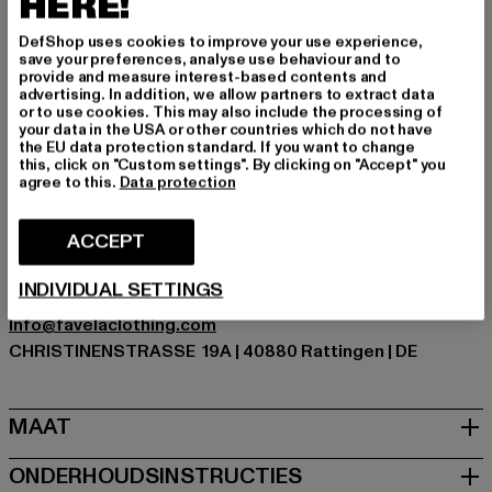
HERE!
wordt snel een veelzijdige favoriet.
Gelegenheid: Alledaags, Comfortabel, Chillen, Vrije tijd
DefShop uses cookies to improve your use experience,
save your preferences, analyse use behaviour and to
Details: Merklogo
provide and measure interest-based contents and
Cut: Regelmatig
advertising. In addition, we allow partners to extract data
or to use cookies. This may also include the processing of
Merk: Favela
your data in the USA or other countries which do not have
Kategori: T-Shirts
the EU data protection standard. If you want to change
this, click on "Custom settings". By clicking on "Accept" you
Kleur: weiß
agree to this.
Data protection
Kleur fabrikant: black
Materiële samenstelling: 100% Katoen
ACCEPT
Art.Nr: FAV-Q226-CTBT-113-00007
INDIVIDUAL SETTINGS
Fabrikant: AD Distribution GmbH |
Info@favelaclothing.com
CHRISTINENSTRASSE 19A | 40880 Rattingen | DE
MAAT
ONDERHOUDSINSTRUCTIES