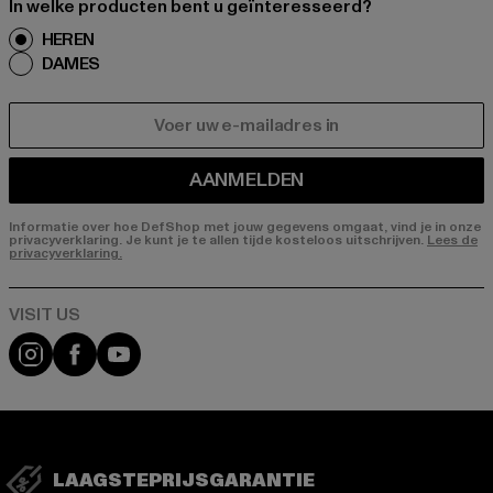
In welke producten bent u geïnteresseerd?
HEREN
DAMES
E-MAIL
AANMELDEN
Informatie over hoe DefShop met jouw gegevens omgaat, vind je in onze
privacyverklaring. Je kunt je te allen tijde kosteloos uitschrijven.
Lees de
privacyverklaring.
Visit our Instagram page:
Visit our Facebook page:
Visit our YouTube channel:
LAAGSTEPRIJSGARANTIE