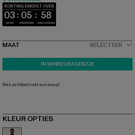
KORTING EINDIGT OVER
03
05
58
uren
minuten
seconden
SIZE
MAAT
SELECTEER
IN WINKELWAGENTJE
Het artikel valt normaal
KLEUR OPTIES