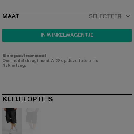
SIZE
MAAT
SELECTEER
IN WINKELWAGENTJE
Item past normaal
Ons model draagt maat W 32 op deze foto en is
NaN m lang.
KLEUR OPTIES