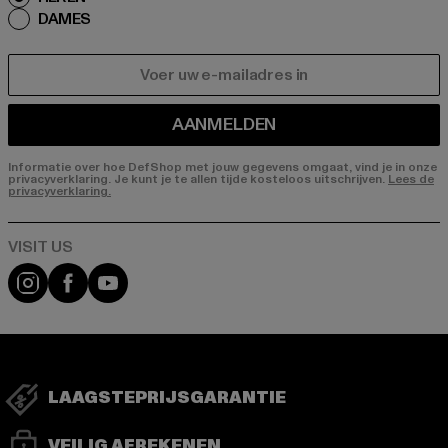
DAMES
E-MAIL
AANMELDEN
Informatie over hoe DefShop met jouw gegevens omgaat, vind je in onze
privacyverklaring. Je kunt je te allen tijde kosteloos uitschrijven.
Lees de
privacyverklaring.
Visit our Instagram page:
Visit our Facebook page:
Visit our YouTube channel:
LAAGSTEPRIJSGARANTIE
VEILIG AFREKENEN