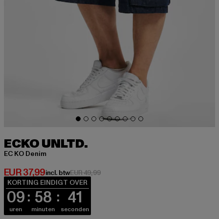
ECKO UNLTD.
EC KO Denim
Huidige prijs: EUR 37,99
EUR 37,99
Actieprijs: EUR 49,99
incl. btw
EUR 49,99
KORTING EINDIGT OVER
09
58
41
uren
minuten
seconden