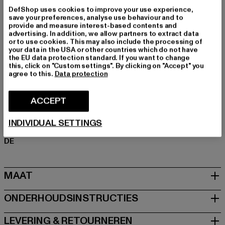
Details: Merklogo, Achterzak, Steekzak, Beenzakken
DefShop uses cookies to improve your use experience,
save your preferences, analyse use behaviour and to
Cut: Regelmatig
provide and measure interest-based contents and
Merk: Ecko Unltd.
advertising. In addition, we allow partners to extract data
or to use cookies. This may also include the processing of
Kategori: Kleding
your data in the USA or other countries which do not have
Kleur: indigo
the EU data protection standard. If you want to change
this, click on "Custom settings". By clicking on "Accept" you
Kleur fabrikant: raw indigo
agree to this.
Data protection
Materiële samenstelling: 100% Katoen
Art.Nr: ECKOSH1030-01896
ACCEPT
Fabrikant: TB International GmbH |
info@tbint.de
INDIVIDUAL SETTINGS
Dr.-Robert-Murjahn-Straße 7 | 64372 Ober-Ramstadt |
DE
MAAT
ONDERHOUDSINSTRUCTIES
LEVERING & RETOURNEREN