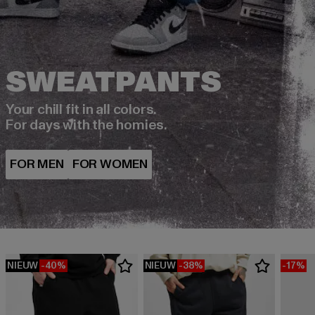
Your chill fit in all colors.
For days with the homies.
NIEUW
-40%
NIEUW
-38%
-17%