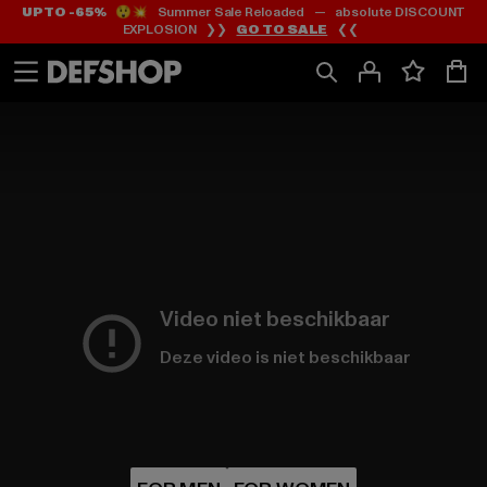
UP TO -65%
😲💥 Summer Sale Reloaded — absolute DISCOUNT
Ga
Ga
EXPLOSION ❯❯
GO TO SALE
❮❮
naar
naar
Inhoud
Footer
Video niet beschikbaar
Deze video is niet beschikbaar