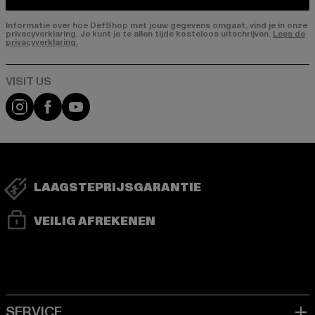
Informatie over hoe DefShop met jouw gegevens omgaat, vind je in onze
privacyverklaring. Je kunt je te allen tijde kosteloos uitschrijven.
Lees de
privacyverklaring.
Visit our Instagram page:
Visit our Facebook page:
Visit our YouTube channel:
LAAGSTEPRIJSGARANTIE
VEILIG AFREKENEN