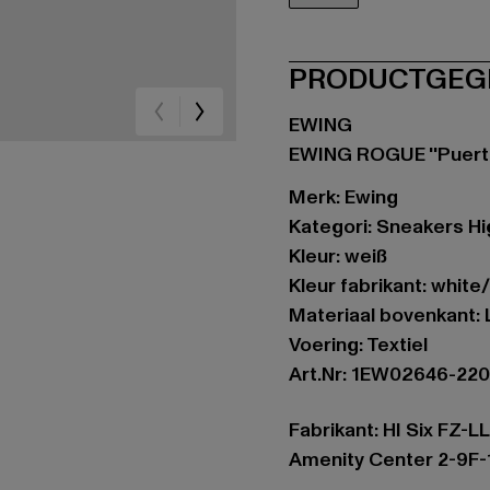
weiß
PRODUCTGEG
EWING
EWING ROGUE ''Puerto
Merk: Ewing
Kategori: Sneakers Hi
Kleur: weiß
Kleur fabrikant: white
Materiaal bovenkant: 
Voering: Textiel
Art.Nr: 1EW02646-22
Fabrikant: HI Six FZ-L
Amenity Center 2-9F-1