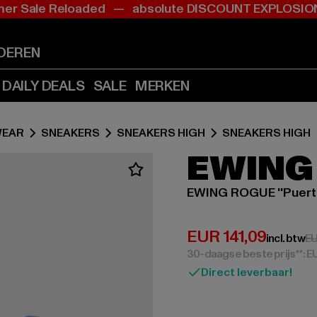
r Sale Reloaded — absolute DISCOUNT EXPLOS
Ga
Ga
naar
naar
Inhoud
Footer
DEREN
(Druk
(Druk
op
op
DAILY DEALS
SALE
MERKEN
Enter)
Enter)
EAR
SNEAKERS
SNEAKERS HIGH
SNEAKERS HIGH
EWING
EWING ROGUE ''Puerto
Huidige prijs: EUR
EUR 141,09
incl. btw
EU
30-daagse beste prijs**: E
Direct leverbaar!