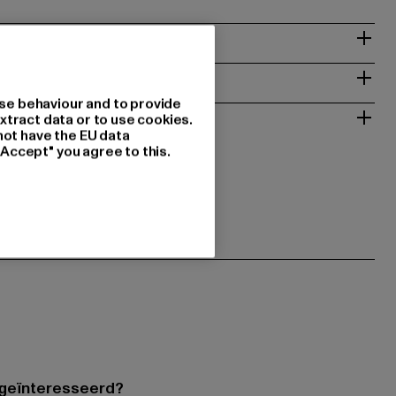
NSTRUCTIES
se behaviour and to provide
RETOURNEREN
xtract data or to use cookies.
not have the EU data
"Accept" you agree to this.
 geïnteresseerd?