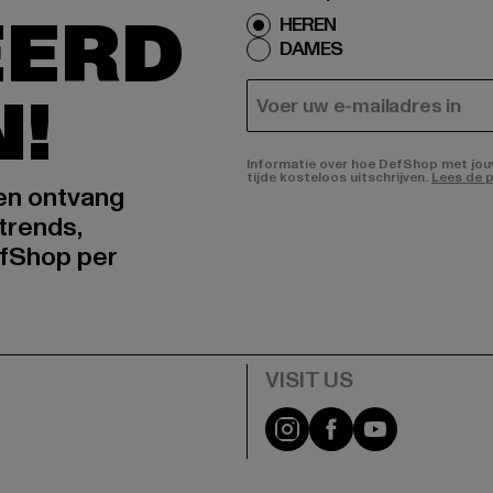
EERD
HEREN
DAMES
N!
E-MAIL
Informatie over hoe DefShop met jouw 
tijde kosteloos uitschrijven.
Lees de p
 en ontvang
trends,
fShop per
Visit our Instagram pa
Visit our Facebo
Visit our Y