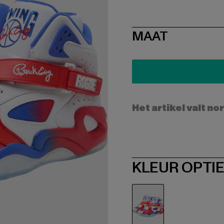
SIZE
MAAT
Het artikel valt no
KLEUR OPTI