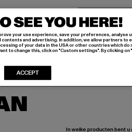
MAAT
O SEE YOU HERE!
ONDERHOUDSI
rove your use experience, save your preferences, analyse u
LEVERING & 
ontents and advertising. In addition, we allow partners to e
ocessing of your data in the USA or other countries which do 
ant to change this, click on "Custom settings". By clicking on 
ACCEPT
AAN
In welke producten bent u