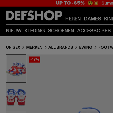
UP TO -65%
😲💥 Summe
HEREN
DAMES
KIN
NIEUW
KLEDING
SCHOENEN
ACCESSOIRES
UNISEX
MERKEN
ALL BRANDS
EWING
FOOTW
-17%