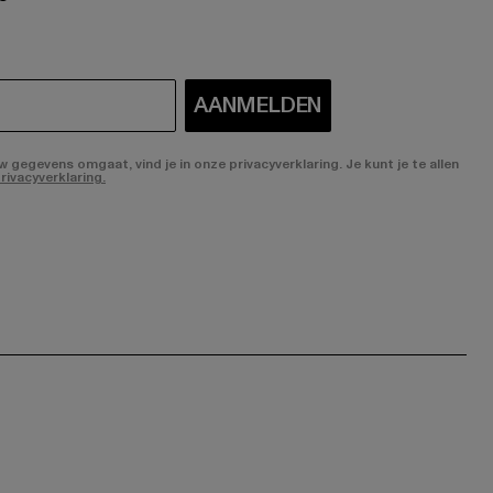
AANMELDEN
gegevens omgaat, vind je in onze privacyverklaring. Je kunt je te allen
rivacyverklaring.
ge:
ok page:
ouTube channel: