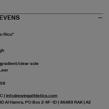
EVENS
 Rico''
gh
/gradient/clear sole
Leer
058
LC |
info@ewingathletics.com
D Al Hamra, PO Box 2-9F-1D | 86489 RAK | AE