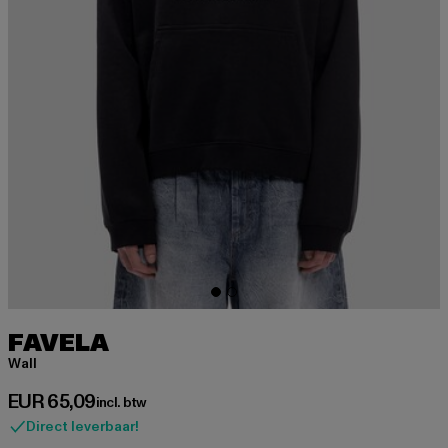
FAVELA
Wall
Huidige prijs: EUR 65,09
EUR 65,09
incl. btw
Direct leverbaar!