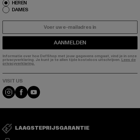
HEREN
DAMES
E-MAIL
AANMELDEN
Informatie over hoe DefShop met jouw gegevens omgaat, vind je in onze
privacyverklaring. Je kunt je te allen tijde kosteloos uitschrijven.
Lees de
privacyverklaring.
Visit our Instagram page:
Visit our Facebook page:
Visit our YouTube channel:
LAAGSTEPRIJSGARANTIE