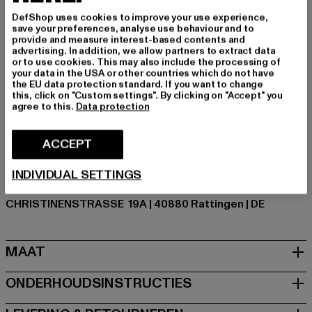
Type huls: Lange mouw
DefShop uses cookies to improve your use experience,
Details: Kangoeroezak, Geribde manchetten, print
save your preferences, analyse use behaviour and to
Cut: Regelmatig
provide and measure interest-based contents and
advertising. In addition, we allow partners to extract data
Merk: Favela
or to use cookies. This may also include the processing of
Kategori: Hoodies
your data in the USA or other countries which do not have
the EU data protection standard. If you want to change
Kleur: schwarz
this, click on "Custom settings". By clicking on "Accept" you
Kleur fabrikant: black
agree to this.
Data protection
Materiële samenstelling: 70% Katoen, 30% Polyester
Art.Nr: FAV-Q126-FWBH-056-00007
ACCEPT
Fabrikant: AD Distribution GmbH |
INDIVIDUAL SETTINGS
Info@favelaclothing.com
CHRISTINENSTRASSE 19A | 40880 Rattingen | DE
MAAT
ONDERHOUDSINSTRUCTIES