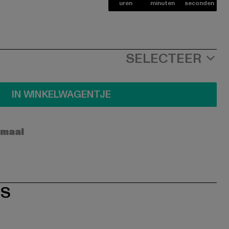
uren
minuten
seconden
SELECTEER
IN WINKELWAGENTJE
rmaal
ES