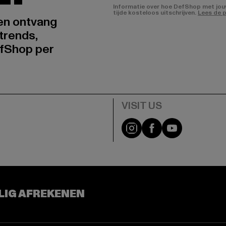
Informatie over hoe DefShop met jouw 
tijde kosteloos uitschrijven.
Lees de p
 en ontvang
trends,
fShop per
Visit our Instagram pa
Visit our Facebo
Visit our Y
LIG AFREKENEN