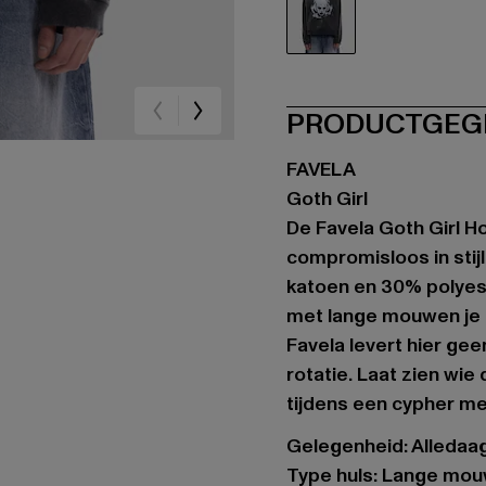
schwarz
PRODUCTGEG
FAVELA
Goth Girl
De Favela Goth Girl H
compromisloos in sti
katoen en 30% polyes
met lange mouwen je b
Favela levert hier ge
rotatie. Laat zien wie
tijdens een cypher me
Gelegenheid: Alledaags
Type huls: Lange mo