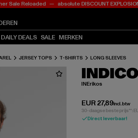
r Sale Reloaded — absolute DISCOUNT EXPLOS
Ga
Ga
naar
naar
Inhoud
Footer
DEREN
(Druk
(Druk
op
op
DAILY DEALS
SALE
MERKEN
Enter)
Enter)
AREL
JERSEY TOPS
T-SHIRTS
LONG SLEEVES
INDIC
INErikos
Huidige prijs: EUR
EUR 27,89
incl. btw
30-daagse beste prijs**: E
Direct leverbaar!