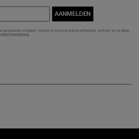
AANMELDEN
gegevens omgaat, vind je in onze privacyverklaring. Je kunt je te allen
rivacyverklaring.
ge:
ok page:
ouTube channel: