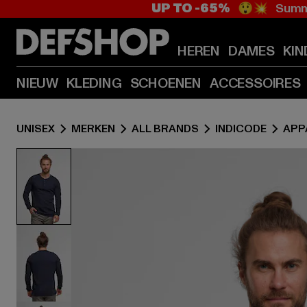
UP TO -65%
😲💥 Summe
HEREN
DAMES
KIN
NIEUW
KLEDING
SCHOENEN
ACCESSOIRES
UNISEX
MERKEN
ALL BRANDS
INDICODE
APP