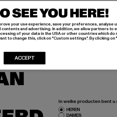
O SEE YOU HERE!
ONDERHOUDSI
LEVERING & 
rove your use experience, save your preferences, analyse u
ontents and advertising. In addition, we allow partners to e
ocessing of your data in the USA or other countries which do 
ant to change this, click on "Custom settings". By clicking on 
ACCEPT
AAN
In welke producten bent u
EERD
HEREN
DAMES