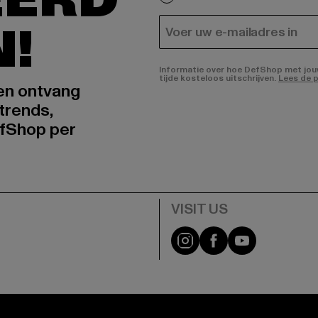
N!
E-MAIL
Informatie over hoe DefShop met jouw 
tijde kosteloos uitschrijven.
Lees de p
 en ontvang
trends,
fShop per
Visit our Instagram pa
Visit our Facebo
Visit our Y