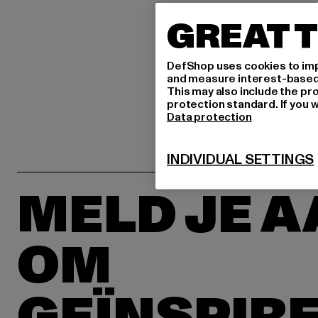
GREAT T
DefShop uses cookies to imp
and measure interest-based c
This may also include the pr
protection standard. If you w
Data protection
INDIVIDUAL SETTINGS
MELD JE 
OM
GEÏNSPIR