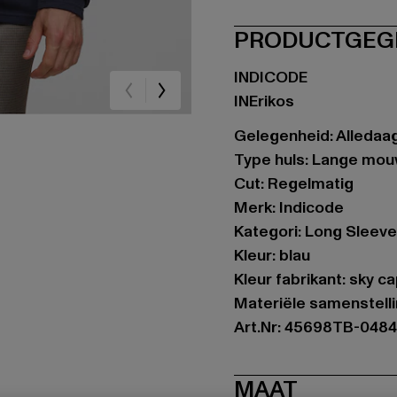
PRODUCTGEG
INDICODE
INErikos
Gelegenheid: Alledaags
Type huls: Lange mo
Cut: Regelmatig
Merk: Indicode
Kategori: Long Sleev
Kleur: blau
Kleur fabrikant: sky ca
Materiële samenstell
Art.Nr: 45698TB-048
MAAT