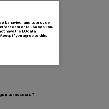
NSTRUCTIES
RETOURNEREN
se behaviour and to provide
xtract data or to use cookies.
not have the EU data
"Accept" you agree to this.
 geïnteresseerd?