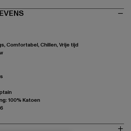
EVENS
, Comfortabel, Chillen, Vrije tijd
uw
es
ptain
ing: 100% Katoen
46