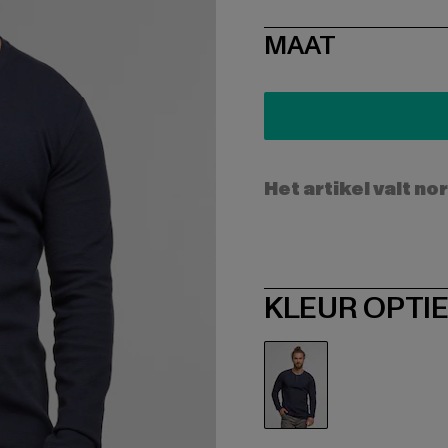
SIZE
MAAT
Het artikel valt no
KLEUR OPTI
blau