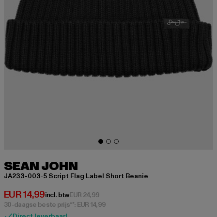
SEAN JOHN
JA233-003-5 Script Flag Label Short Beanie
Huidige prijs: EUR 14,99
EUR 14,99
Actieprijs: EUR 24,99
incl. btw
EUR 24,99
30-daagse beste prijs**: EUR 14,99
Direct leverbaar!