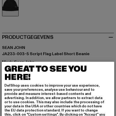
schwarz
PRODUCTGEGEVENS
SEAN JOHN
JA233-003-5 Script Flag Label Short Beanie
Merk: Sean John
GREAT TO SEE YOU
Kategori: Mutsen
HERE!
Kleur: schwarz
Kleur fabrikant: black
DefShop uses cookies to improve your use experience,
Materiële samenstelling: 100% Katoen
save your preferences, analyse use behaviour and to
Art.Nr: 7050391-00007
provide and measure interest-based contents and
advertising. In addition, we allow partners to extract data
or to use cookies. This may also include the processing of
Fabrikant: Urban Styles Agency GmbH & Co. KG |
your data in the USA or other countries which do not have
the EU data protection standard. If you want to change
agentur@urbanstylesagency.com
this, click on "Custom settings". By clicking on "Accept" you