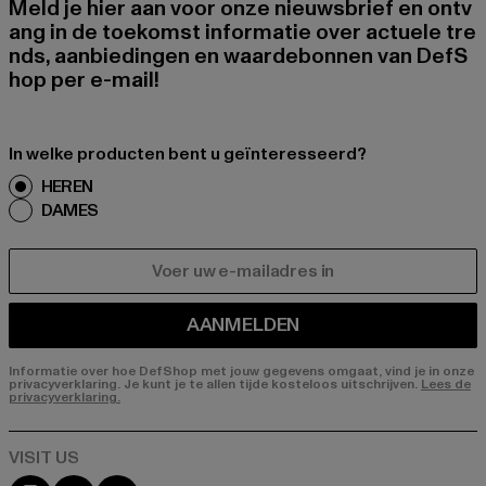
Meld je hier aan voor onze nieuwsbrief en ontv
ang in de toekomst informatie over actuele tre
nds, aanbiedingen en waardebonnen van DefS
hop per e-mail!
In welke producten bent u geïnteresseerd?
HEREN
DAMES
E-MAIL
AANMELDEN
Informatie over hoe DefShop met jouw gegevens omgaat, vind je in onze
privacyverklaring. Je kunt je te allen tijde kosteloos uitschrijven.
Lees de
privacyverklaring.