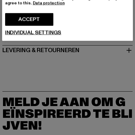
Schanzenstraße 41 | 51063 Köln | DE
agree to this.
Data protection
ACCEPT
MAAT
INDIVIDUAL SETTINGS
ONDERHOUDSINSTRUCTIES
LEVERING & RETOURNEREN
MELD JE AAN OM G
EÏNSPIREERD TE BLI
JVEN!