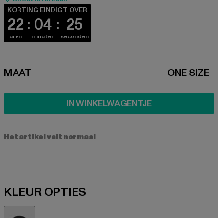
KORTING EINDIGT OVER
22
04
25
uren
minuten
seconden
SIZE
MAAT
ONE SIZE
IN WINKELWAGENTJE
Het artikel valt normaal
KLEUR OPTIES