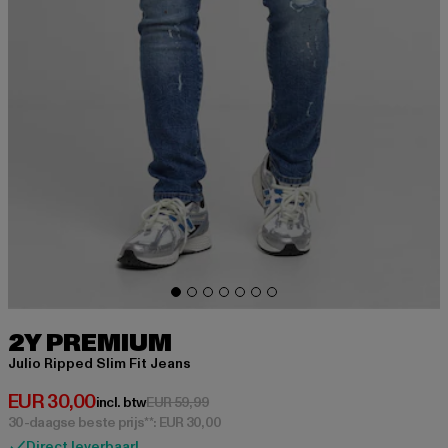
2Y PREMIUM
Julio Ripped Slim Fit Jeans
Huidige prijs: EUR 30,00
EUR 30,00
Actieprijs: EUR 59,99
incl. btw
EUR 59,99
30-daagse beste prijs**: EUR 30,00
Direct leverbaar!