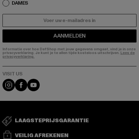
DAMES
E-MAIL
AANMELDEN
Informatie over hoe DefShop met jouw gegevens omgaat, vind je in onze
privacyverklaring. Je kunt je te allen tijde kosteloos uitschrijven.
Lees de
privacyverklaring.
Visit our Instagram page:
Visit our Facebook page:
Visit our YouTube channel:
LAAGSTEPRIJSGARANTIE
VEILIG AFREKENEN