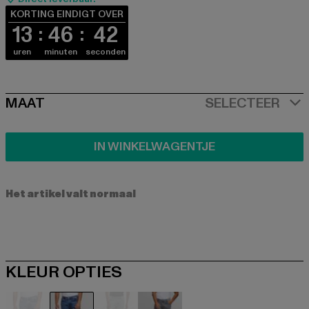
KORTING EINDIGT OVER
13
46
41
uren
minuten
seconden
SIZE
MAAT
SELECTEER
IN WINKELWAGENTJE
Het artikel valt normaal
KLEUR OPTIES