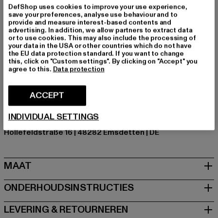
Gelegenheid: Alledaags
DefShop uses cookies to improve your use experience,
save your preferences, analyse use behaviour and to
Soorten sluitingen: Verborgen ritssluiting
provide and measure interest-based contents and
Cut: Slank
advertising. In addition, we allow partners to extract data
or to use cookies. This may also include the processing of
Merk: 2Y Premium
your data in the USA or other countries which do not have
Kategori: Slim Fit Jeans
the EU data protection standard. If you want to change
this, click on "Custom settings". By clicking on "Accept" you
Kleur: blau
agree to this.
Data protection
Kleur fabrikant: mid blue
Materiële samenstelling: 98% Katoen, 2% Spandex
ACCEPT
Art.Nr: 2Y-NP026-01868
INDIVIDUAL SETTINGS
Fabrikant: 2Y Premium GmbH |
info@2y-studios.com
Hollefeldstraße 16 | 48282 Emsdetten | DE
MAAT
ONDERHOUDSINSTRUCTIES
LEVERING & RETOURNEREN