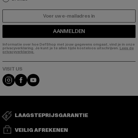
E-MAIL
AANMELDEN
Informatie over hoe DefShop met jouw gegevens omgaat, vind je in onze
privacyverklaring. Je kunt je te allen tijde kosteloos uitschrijven.
Lees de
privacyverklaring.
Visit our Instagram page:
Visit our Facebook page:
Visit our YouTube channel:
LAAGSTEPRIJSGARANTIE
VEILIG AFREKENEN