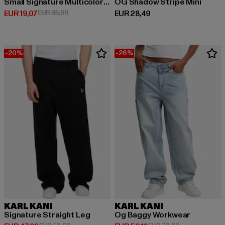
Small Signature Multicolor Logo Tee white
OG Shadow Stripe Mini
Huidige prijs: EUR 19,07
Actieprijs: EUR 35,99
Huidige prijs: EUR 28,49
EUR 19,07
EUR 35,99
EUR 28,49
-20%
-26%
KARL KANI
KARL KANI
Signature Straight Leg
Og Baggy Workwear