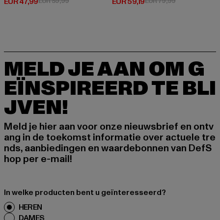
Huidige prijs: EUR 47,99
Actieprijs: EUR 59,99
Huidige prijs: EUR 59,19
Actieprijs: EUR
EUR 47,99
EUR 59,99
EUR 59,19
EUR 79,99
MELD JE AAN OM G
EÏNSPIREERD TE BLI
JVEN!
Meld je hier aan voor onze nieuwsbrief en ontv
ang in de toekomst informatie over actuele tre
nds, aanbiedingen en waardebonnen van DefS
hop per e-mail!
In welke producten bent u geïnteresseerd?
HEREN
DAMES