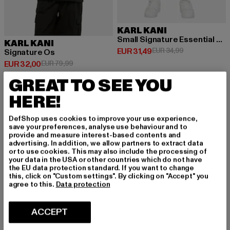
KARL KANI
Small Signature Essential Mesh
KARL KANI
Huidige prijs: EUR 31,49
Actieprijs: EUR
EUR 31,49
EUR 34,99
Signature Os
Huidige prijs: EUR 32,00
Actieprijs: EUR 79,99
EUR 32,00
EUR 79,99
GREAT TO SEE YOU
HERE!
-26%
-11%
DefShop uses cookies to improve your use experience,
save your preferences, analyse use behaviour and to
provide and measure interest-based contents and
advertising. In addition, we allow partners to extract data
or to use cookies. This may also include the processing of
your data in the USA or other countries which do not have
the EU data protection standard. If you want to change
this, click on "Custom settings". By clicking on "Accept" you
agree to this.
Data protection
ACCEPT