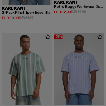
KARL KANI
Retro Baggy Workwear Denim Loose Fit
KARL KANI
Huidige prijs: EUR 62,99
Actieprijs: EU
EUR 62,99
EUR 89,99
2-Pack Pinstripe + Essential
Huidige prijs: EUR 29,99
Actieprijs: EUR 54,99
EUR 29,99
EUR 54,99
-31%