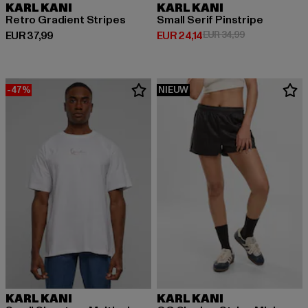
KARL KANI
KARL KANI
Retro Gradient Stripes
Small Serif Pinstripe
Huidige prijs: EUR 37,99
Huidige prijs: EUR 24,14
Actieprijs: EUR
EUR 37,99
EUR 24,14
EUR 34,99
-47%
NIEUW
KARL KANI
KARL KANI