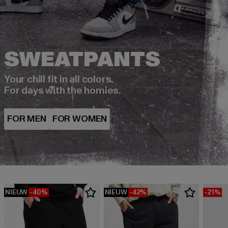
Your chill fit in all colors.
For days with the homies.
NIEUW
-40%
NIEUW
-42%
-21%