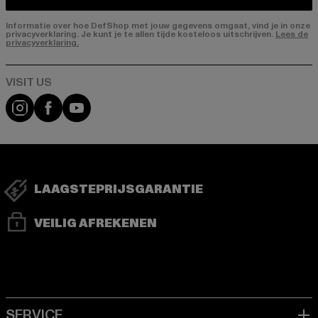
Informatie over hoe DefShop met jouw gegevens omgaat, vind je in onze
privacyverklaring. Je kunt je te allen tijde kosteloos uitschrijven.
Lees de
privacyverklaring.
Visit our Instagram page:
Visit our Facebook page:
Visit our YouTube channel:
LAAGSTEPRIJSGARANTIE
VEILIG AFREKENEN