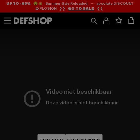
UP TO -65%
😲💥 Summer Sale Reloaded — absolute DISCOUNT
Ga
Ga
EXPLOSION ❯❯
GO TO SALE
❮❮
naar
naar
Inhoud
Footer
Video niet beschikbaar
Deze video is niet beschikbaar