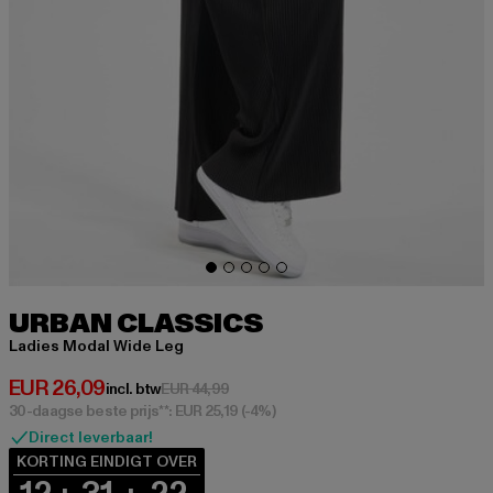
URBAN CLASSICS
Ladies Modal Wide Leg
Huidige prijs: EUR 26,09
EUR 26,09
Actieprijs: EUR 44,99
incl. btw
EUR 44,99
30-daagse beste prijs**: EUR 25,19
(-4%)
Direct leverbaar!
KORTING EINDIGT OVER