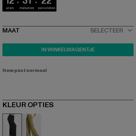
12
31
21
uren
minuten
seconden
SIZE
MAAT
SELECTEER
IN WINKELWAGENTJE
Item past normaal
KLEUR OPTIES