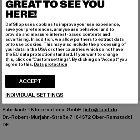
GREAT TO SEE YOU
Urban Classics
Trekkoord aan de binnenkant van de elastische
HERE!
tailleband zorgt voor een stevige grip
Zacht vloeiend materiaal zorgt voor een uitstekend
DefShop uses cookies to improve your use experience,
save your preferences, analyse use behaviour and to
draagcomfort
provide and measure interest-based contents and
Puur katoen met stretch voor extra comfort
advertising. In addition, we allow partners to extract data
or to use cookies. This may also include the processing of
Gelegenheid: Alledaags
your data in the USA or other countries which do not have
the EU data protection standard. If you want to change
Merk: Urban Classics
this, click on "Custom settings". By clicking on "Accept" you
Kategori: Chinos
agree to this.
Data protection
Kleur: schwarz
Kleur fabrikant: black
ACCEPT
Materiële samenstelling: 77% Modal, 23% Polyester
INDIVIDUAL SETTINGS
Art.Nr: TB5004-00007
Fabrikant: TB International GmbH |
info@tbint.de
Dr.-Robert-Murjahn-Straße 7 | 64372 Ober-Ramstadt |
DE