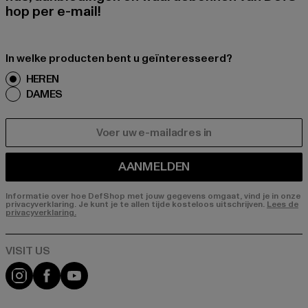
hop per e-mail!
In welke producten bent u geïnteresseerd?
HEREN
DAMES
E-MAIL
AANMELDEN
Informatie over hoe DefShop met jouw gegevens omgaat, vind je in onze
privacyverklaring. Je kunt je te allen tijde kosteloos uitschrijven.
Lees de
privacyverklaring.
Visit our Instagram page:
Visit our Facebook page:
Visit our YouTube channel: