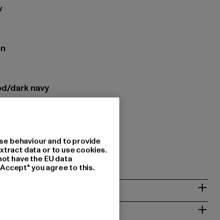
w
on
od/dark navy
ing: 100% Katoen
H |
info@punch-gmbh.de
se behaviour and to provide
xtract data or to use cookies.
468 Neuss | DE
not have the EU data
"Accept" you agree to this.
NSTRUCTIES