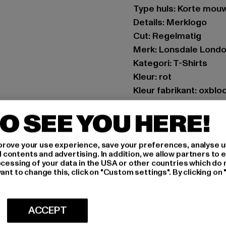
Type huls: Korte mou
Details: Merklogo
Cut: Regelmatig
Merk: Lonsdale Lond
Kategori: T-Shirts
Kleur: rot
Kleur fabrikant: oxblo
Materiële samenstell
O SEE YOU HERE!
Art.Nr: 111132-23032
Fabrikant: Punch Gmb
rove your use experience, save your preferences, analyse u
ontents and advertising. In addition, we allow partners to e
Im Taubental 15a | 41
ocessing of your data in the USA or other countries which do 
ant to change this, click on "Custom settings". By clicking on 
MAAT
ACCEPT
ONDERHOUDSI