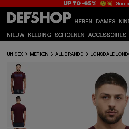
UP TO -65%
😲💥 Summe
HEREN
DAMES
KIN
NIEUW
KLEDING
SCHOENEN
ACCESSOIRES
UNISEX
MERKEN
ALL BRANDS
LONSDALE LON