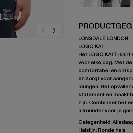
schwarz
schwarz
gr
PRODUCTGEG
LONSDALE LONDON
LOGO KAI
Het LOGO KAI T-shirt 
voor elke dag. Met de 
comfortabel en ontspa
en zorgt voor aangen
loungen. Het opvallen
statement en maakt he
zijn. Combineer het e
allrounder voor je ga
Gelegenheid: Alledaags
Halslijn: Ronde hals