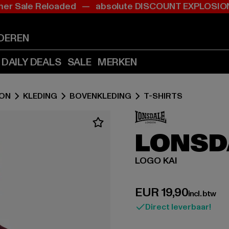
r Sale Reloaded — absolute DISCOUNT EXPLOS
Ga
Ga
naar
naar
Inhoud
Footer
DEREN
(Druk
(Druk
op
op
DAILY DEALS
SALE
MERKEN
Enter)
Enter)
DON
KLEDING
BOVENKLEDING
T-SHIRTS
LONSD
LOGO KAI
Huidige prijs: EUR
EUR 19,90
incl. btw
Direct leverbaar!