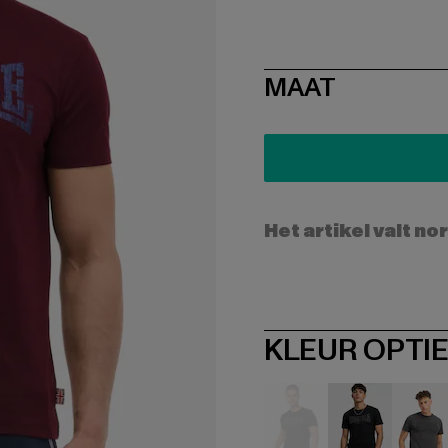
SIZE
MAAT
Het artikel valt no
KLEUR OPTI