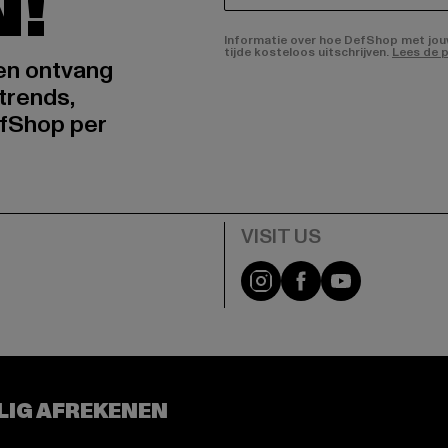
N!
Informatie over hoe DefShop met jouw 
tijde kosteloos uitschrijven.
Lees de p
 en ontvang
trends,
fShop per
Visit our Instagram pa
Visit our Facebo
Visit our Y
LIG AFREKENEN