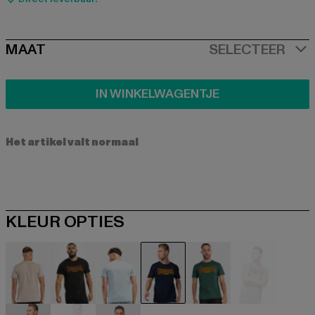
SIZE
MAAT
SELECTEER
IN WINKELWAGENTJE
Het artikel valt normaal
KLEUR OPTIES
beige
schwarz
blau
blau
grün
grau