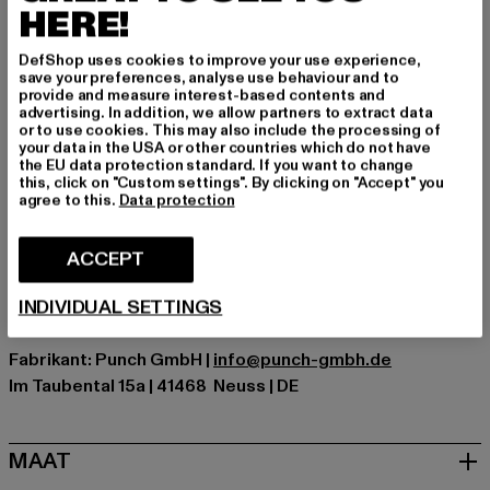
look. Of het nu onder een Harrington-jack is of solo met
HERE!
denim – een veelzijdige klassieker die altijd kan.
DefShop uses cookies to improve your use experience,
Gelegenheid: Alledaags, Basis
save your preferences, analyse use behaviour and to
provide and measure interest-based contents and
Halslijn: Ronde hals
advertising. In addition, we allow partners to extract data
Details: Merklogo
or to use cookies. This may also include the processing of
your data in the USA or other countries which do not have
Cut: Slim-Fit
the EU data protection standard. If you want to change
Merk: Lonsdale London
this, click on "Custom settings". By clicking on "Accept" you
agree to this.
Data protection
Kategori: T-Shirts
Kleur: blau
Kleur fabrikant: navy
ACCEPT
Materiële samenstelling: 100% Katoen
INDIVIDUAL SETTINGS
Art.Nr: 111001-00155
Fabrikant: Punch GmbH |
info@punch-gmbh.de
Im Taubental 15a | 41468 Neuss | DE
MAAT