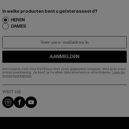
In welke producten bent u geïnteresseerd?
HEREN
DAMES
E-MAIL
AANMELDEN
Informatie over hoe DefShop met jouw gegevens omgaat, vind je in onze
privacyverklaring. Je kunt je te allen tijde kosteloos uitschrijven.
Lees de
privacyverklaring.
Visit our Instagram page:
Visit our Facebook page:
Visit our YouTube channel: