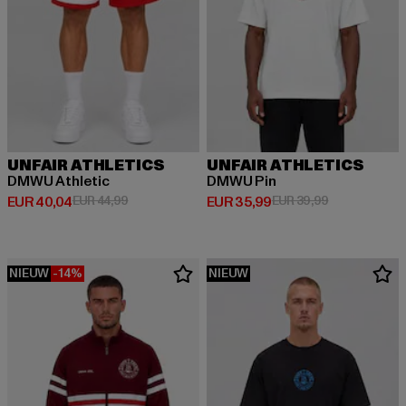
UNFAIR ATHLETICS
UNFAIR ATHLETICS
DMWU Athletic
DMWU Pin
Huidige prijs: EUR 40,04
Actieprijs: EUR 44,99
Huidige prijs: EUR 35,99
Actieprijs: EU
EUR 40,04
EUR 44,99
EUR 35,99
EUR 39,99
NIEUW
-14%
NIEUW