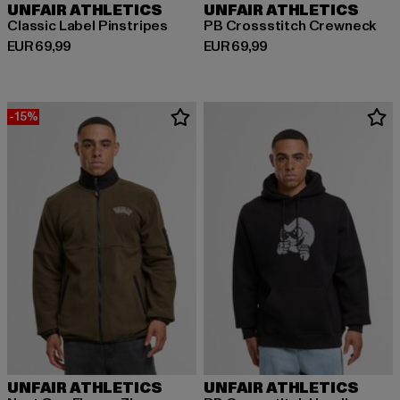
UNFAIR ATHLETICS
UNFAIR ATHLETICS
Classic Label Pinstripes
PB Crossstitch Crewneck
Huidige prijs: EUR 69,99
Huidige prijs: EUR 69,99
EUR 69,99
EUR 69,99
-15%
UNFAIR ATHLETICS
UNFAIR ATHLETICS