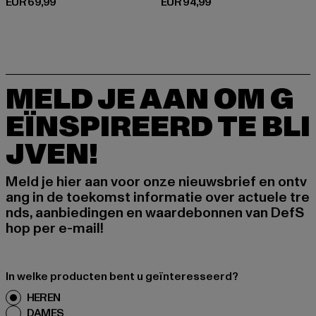
Huidige prijs: EUR 69,99
Huidige prijs: EUR 94,99
EUR 69,99
EUR 94,99
MELD JE AAN OM G
EÏNSPIREERD TE BLI
JVEN!
Meld je hier aan voor onze nieuwsbrief en ontv
ang in de toekomst informatie over actuele tre
nds, aanbiedingen en waardebonnen van DefS
hop per e-mail!
In welke producten bent u geïnteresseerd?
HEREN
DAMES