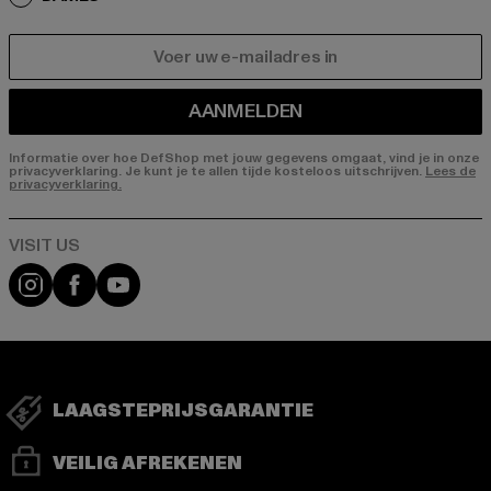
E-MAIL
AANMELDEN
Informatie over hoe DefShop met jouw gegevens omgaat, vind je in onze
privacyverklaring. Je kunt je te allen tijde kosteloos uitschrijven.
Lees de
privacyverklaring.
Visit our Instagram page:
Visit our Facebook page:
Visit our YouTube channel:
LAAGSTEPRIJSGARANTIE
VEILIG AFREKENEN