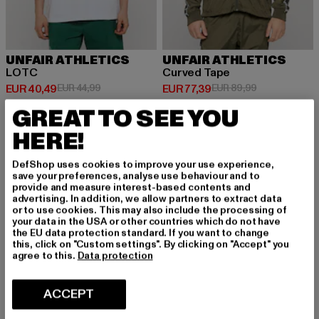
UNFAIR ATHLETICS
UNFAIR ATHLETICS
LOTC
Curved Tape
Huidige prijs: EUR 40,49
Actieprijs: EUR 44,99
Huidige prijs: EUR 77,39
Actieprijs: EU
EUR 40,49
EUR 44,99
EUR 77,39
EUR 89,99
GREAT TO SEE YOU
HERE!
-13%
NIEUW
DefShop uses cookies to improve your use experience,
save your preferences, analyse use behaviour and to
provide and measure interest-based contents and
advertising. In addition, we allow partners to extract data
or to use cookies. This may also include the processing of
your data in the USA or other countries which do not have
the EU data protection standard. If you want to change
this, click on "Custom settings". By clicking on "Accept" you
agree to this.
Data protection
ACCEPT