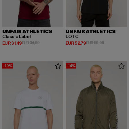
UNFAIR ATHLETICS
UNFAIR ATHLETICS
Classic Label
LOTC
Huidige prijs: EUR 31,49
Actieprijs: EUR 34,99
Huidige prijs: EUR 52,79
Actieprijs: EU
EUR 31,49
EUR 34,99
EUR 52,79
EUR 59,99
-10%
-14%