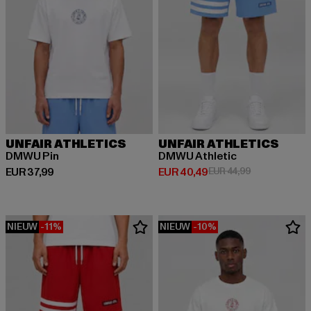
UNFAIR ATHLETICS
UNFAIR ATHLETICS
DMWU Pin
DMWU Athletic
Huidige prijs: EUR 37,99
Huidige prijs: EUR 40,49
Actieprijs: EU
EUR 37,99
EUR 40,49
EUR 44,99
NIEUW
-11%
NIEUW
-10%