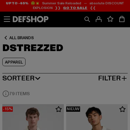
UP TO -65%
😲💥 Summer Sale Reloaded — absolute DISCOUNT
Ga
Ga
Ga
EXPLOSION ❯❯
GO TO SALE
❮❮
naar
naar
naar
Inhoud
Footer
Product
Rooster
ALL BRANDS
DSTREZZED
APPAREL
SORTEER
FILTER
MEEST POPULAIRE
79 ITEMS
-15%
NIEUW