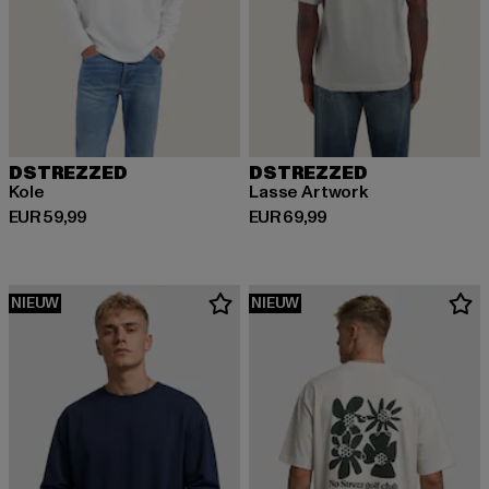
DSTREZZED
DSTREZZED
Kole
Lasse Artwork
Huidige prijs: EUR 59,99
Huidige prijs: EUR 69,99
EUR 59,99
EUR 69,99
NIEUW
NIEUW