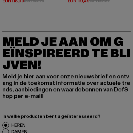
Huidige prijs: EUR 118,99
Actieprijs: EUR 139,99
Huidige prijs: EUR 110,49
Actieprijs: E
EUR 118,99
EUR 139,99
EUR 110,49
EUR 129,99
MELD JE AAN OM G
EÏNSPIREERD TE BLI
JVEN!
Meld je hier aan voor onze nieuwsbrief en ontv
ang in de toekomst informatie over actuele tre
nds, aanbiedingen en waardebonnen van DefS
hop per e-mail!
In welke producten bent u geïnteresseerd?
HEREN
DAMES