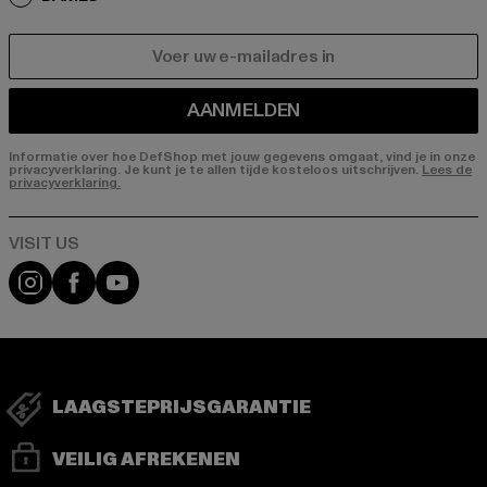
E-MAIL
AANMELDEN
Informatie over hoe DefShop met jouw gegevens omgaat, vind je in onze
privacyverklaring. Je kunt je te allen tijde kosteloos uitschrijven.
Lees de
privacyverklaring.
Visit our Instagram page:
Visit our Facebook page:
Visit our YouTube channel:
LAAGSTEPRIJSGARANTIE
VEILIG AFREKENEN