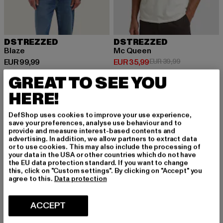
DSTREZZED
DSTREZZED
Blaze
Mc Queen
Huidige prijs: EUR 99,99
Huidige prijs: EUR 35,99
Actieprijs: EU
EUR 99,99
EUR 35,99
EUR 39,99
GREAT TO SEE YOU
HERE!
NIEUW
-10%
NIEUW
DefShop uses cookies to improve your use experience,
save your preferences, analyse use behaviour and to
provide and measure interest-based contents and
advertising. In addition, we allow partners to extract data
or to use cookies. This may also include the processing of
your data in the USA or other countries which do not have
the EU data protection standard. If you want to change
this, click on "Custom settings". By clicking on "Accept" you
agree to this.
Data protection
ACCEPT