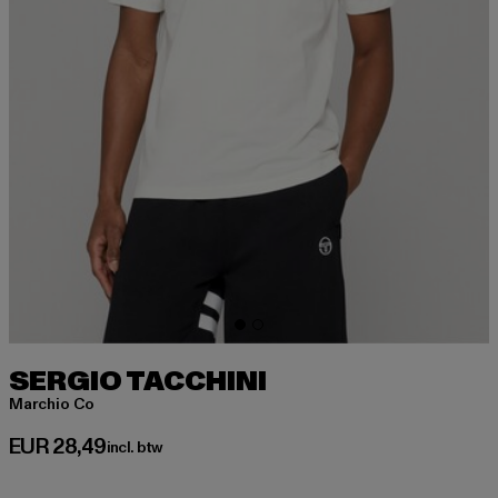
SERGIO TACCHINI
Marchio Co
Huidige prijs: EUR 28,49
EUR 28,49
incl. btw