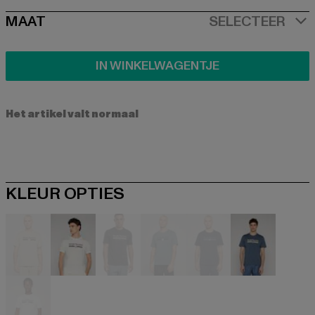
SIZE
MAAT
SELECTEER
IN WINKELWAGENTJE
Het artikel valt normaal
KLEUR OPTIES
beige
beige
schwarz
blau
blau
blau