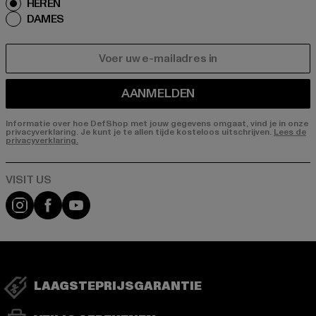
HEREN
DAMES
E-MAIL
AANMELDEN
Informatie over hoe DefShop met jouw gegevens omgaat, vind je in onze
privacyverklaring. Je kunt je te allen tijde kosteloos uitschrijven.
Lees de
privacyverklaring.
Visit our Instagram page:
Visit our Facebook page:
Visit our YouTube channel:
LAAGSTEPRIJSGARANTIE