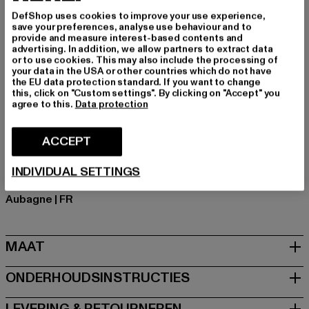
Gelegenheid: Alledaags, Comfortabel, Chillen, Vrije tijd
DefShop uses cookies to improve your use experience,
Details: print
save your preferences, analyse use behaviour and to
Cut: Regelmatig
provide and measure interest-based contents and
advertising. In addition, we allow partners to extract data
Merk: Sergio Tacchini
or to use cookies. This may also include the processing of
Kategori: T-Shirts
your data in the USA or other countries which do not have
the EU data protection standard. If you want to change
Kleur: weiß
this, click on "Custom settings". By clicking on "Accept" you
Kleur fabrikant: gardenia/black
agree to this.
Data protection
Materiële samenstelling: 100% Katoen
Art.Nr: ST41200-14215
ACCEPT
Fabrikant: Movin SARL |
help@sergiotacchini.com
INDIVIDUAL SETTINGS
RN8 Quartier Rousselot 975 Terre de Granace | 13400
Aubagne | FR
MAAT
ONDERHOUDSINSTRUCTIES