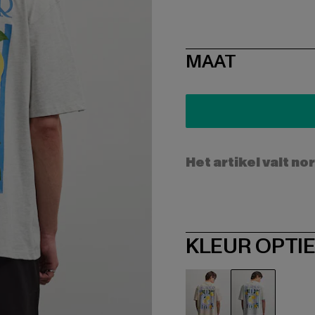
SIZE
MAAT
Het artikel valt no
KLEUR OPTI