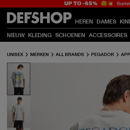
UP TO -65%
😲💥 Summe
HEREN
DAMES
KIN
NIEUW
KLEDING
SCHOENEN
ACCESSOIRES
UNISEX
MERKEN
ALL BRANDS
PEGADOR
APP