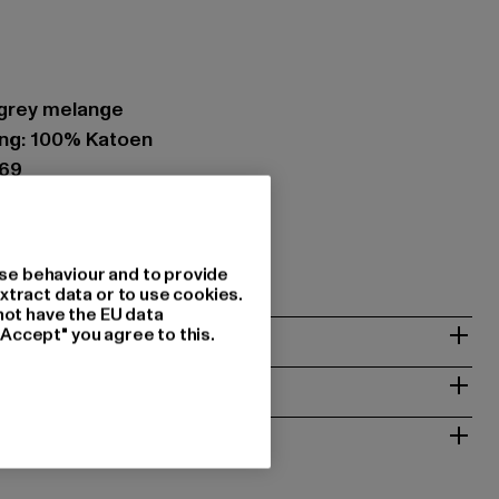
d grey melange
ing: 100% Katoen
769
mbH |
support@pegador.com
48282 Emsdetten | DE
se behaviour and to provide
xtract data or to use cookies.
not have the EU data
"Accept" you agree to this.
NSTRUCTIES
RETOURNEREN