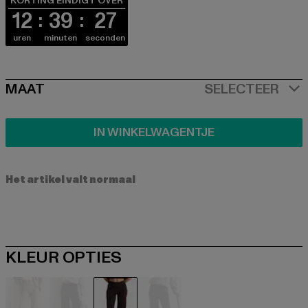
KORTING EINDIGT OVER
12
39
26
uren
minuten
seconden
SIZE
MAAT
SELECTEER
IN WINKELWAGENTJE
Het artikel valt normaal
KLEUR OPTIES