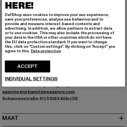
HERE!
Gelegenheid: Alledaags, Comfortabel, Chillen, Sportief,
Vrije tijd
DefShop uses cookies to improve your use experience,
Soorten sluitingen: Elastische band
save your preferences, analyse use behaviour and to
Details: Merklogo, Steekzak
provide and measure interest-based contents and
advertising. In addition, we allow partners to extract data
Cut: Breed
or to use cookies. This may also include the processing of
Merk: aimn
your data in the USA or other countries which do not have
the EU data protection standard. If you want to change
Kategori: Trousers - Sweat
this, click on "Custom settings". By clicking on "Accept" you
Kleur: braun
agree to this.
Data protection
Kleur fabrikant: chocolate
Materiële samenstelling: 92% Nylon, 8% Spandex
ACCEPT
Art.Nr: 26011185-00893
INDIVIDUAL SETTINGS
Fabrikant: Urban Styles Agency GmbH & Co. KG |
agentur@urbanstylesagency.com
Schanzenstraße 41 | 51063 Köln | DE
MAAT