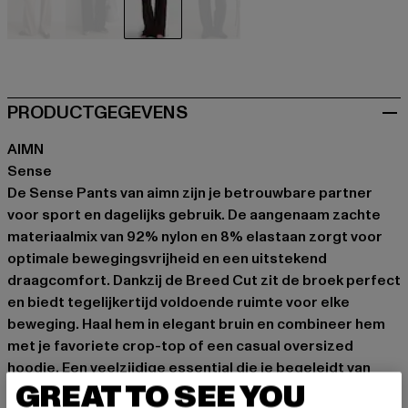
beige
schwarz
braun
grau
PRODUCTGEGEVENS
AIMN
Sense
De Sense Pants van aimn zijn je betrouwbare partner
voor sport en dagelijks gebruik. De aangenaam zachte
materiaalmix van 92% nylon en 8% elastaan zorgt voor
optimale bewegingsvrijheid en een uitstekend
draagcomfort. Dankzij de Breed Cut zit de broek perfect
en biedt tegelijkertijd voldoende ruimte voor elke
beweging. Haal hem in elegant bruin en combineer hem
met je favoriete crop-top of een casual oversized
hoodie. Een veelzijdige essential die je begeleidt van
GREAT TO SEE YOU
gymsessies tot stedentrips.