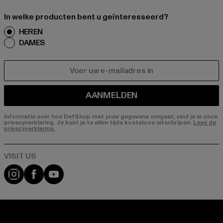
In welke producten bent u geïnteresseerd?
HEREN
DAMES
E-MAIL
AANMELDEN
Informatie over hoe DefShop met jouw gegevens omgaat, vind je in onze
privacyverklaring. Je kunt je te allen tijde kosteloos uitschrijven.
Lees de
privacyverklaring.
Visit our Instagram page:
Visit our Facebook page:
Visit our YouTube channel: