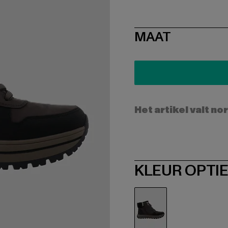
SIZE
MAAT
Het artikel valt no
KLEUR OPTI