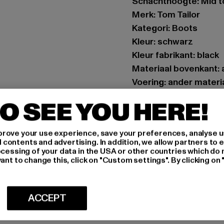
Schachthoogte: Mid t
Merk: Tom Tailor
Kategori: Boots
Kleur: schwarz
Kleur fabrikant: black
Materiaal bovenkant: 
Voering: ander materi
Art.Nr: 15900300029
O SEE YOU HERE!
Fabrikant: Supremo 
rove your use experience, save your preferences, analyse u
Blocksbergstraße 174
ontents and advertising. In addition, we allow partners to e
ocessing of your data in the USA or other countries which do 
ant to change this, click on "Custom settings". By clicking on 
MAAT
ONDERHOUDSI
ACCEPT
LEVERING & 