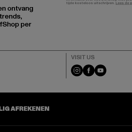
tijde kosteloos uitschrijven.
Lees de p
 en ontvang
trends,
fShop per
Visit our Instagram pa
Visit our Facebo
Visit our Y
LIG AFREKENEN