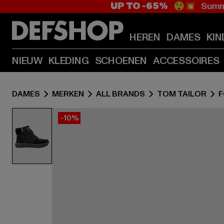
UP TO -65%
😲💥 Summe
HEREN
DAMES
KIN
NIEUW
KLEDING
SCHOENEN
ACCESSOIRES
DAMES
MERKEN
ALL BRANDS
TOM TAILOR
-10%