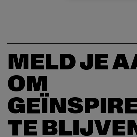
MELD JE 
OM
GEÏNSPIR
TE BLIJVE