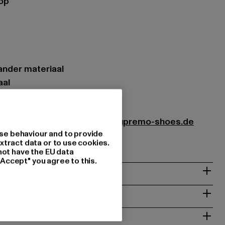
op
ander materiaal
aal
9-00007
Shoes & Boots GmbH |
info@supremo-shoes.de
se behaviour and to provide
 | 66955 Pirmasens | DE
xtract data or to use cookies.
not have the EU data
"Accept" you agree to this.
NSTRUCTIES
RETOURNEREN