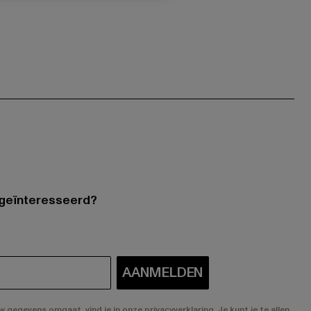
 geïnteresseerd?
AANMELDEN
gegevens omgaat, vind je in onze privacyverklaring. Je kunt je te allen