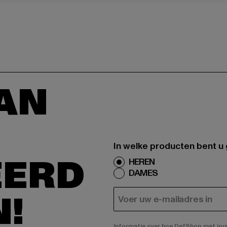
AAN
In welke producten bent u
EERD
HEREN
DAMES
N!
E-MAIL
Informatie over hoe DefShop met jouw 