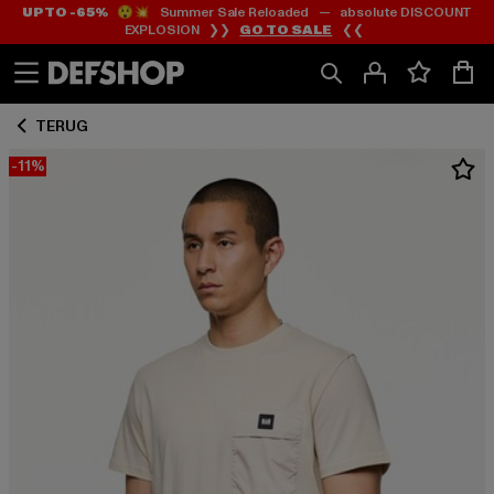
UP TO -65%
😲💥 Summer Sale Reloaded — absolute DISCOUNT
Ga
Ga
EXPLOSION ❯❯
GO TO SALE
❮❮
naar
naar
Inhoud
Footer
TERUG
-11%