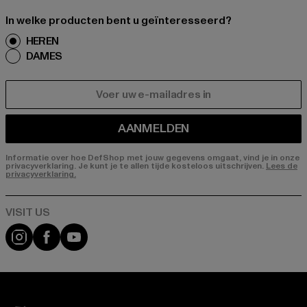
In welke producten bent u geïnteresseerd?
HEREN
DAMES
E-MAIL
AANMELDEN
Informatie over hoe DefShop met jouw gegevens omgaat, vind je in onze
privacyverklaring. Je kunt je te allen tijde kosteloos uitschrijven.
Lees de
privacyverklaring.
Visit our Instagram page:
Visit our Facebook page:
Visit our YouTube channel: