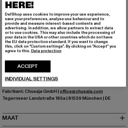
STINIVA TEE is een betrouwbare essential die stijl en
HERE!
comfort harmonieus combineert. Een geslaagde
allrounder voor je dagelijkse looks.
DefShop uses cookies to improve your use experience,
save your preferences, analyse use behaviour and to
Gelegenheid: Alledaags, Comfortabel, Chillen, Vrije tijd
provide and measure interest-based contents and
advertising. In addition, we allow partners to extract data
Details: Merklogo, Borstzakje
or to use cookies. This may also include the processing of
Cut: Regelmatig
your data in the USA or other countries which do not have
the EU data protection standard. If you want to change
Merk: Weekend Offender
this, click on "Custom settings". By clicking on "Accept" you
Kategori: T-Shirts
agree to this.
Data protection
Kleur: beige
Kleur fabrikant: calcium
ACCEPT
Materiële samenstelling: 100% Katoen
Art.Nr: TS3A19-22320
INDIVIDUAL SETTINGS
Fabrikant: Chusaja GmbH |
office@chusaja.com
Tegernseer Landstraße 185a | 81539 München | DE
MAAT