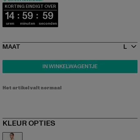
KORTING EINDIGT OVER
14
59
58
uren
minuten
seconden
SIZE
MAAT
L
IN WINKELWAGENTJE
Het artikel valt normaal
KLEUR OPTIES