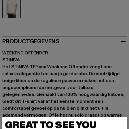
beige
PRODUCTGEGEVENS
WEEKEND OFFENDER
STINIVA
Het STINIVA TEE van Weekend Offender voegt een
relaxte elegantie toe aan je garderobe. De veelzijdige
beige kleur en de reguliere pasvorm maken het een
ongecompliceerde metgezel voor talloze
gelegenheden. Gemaakt van 100% hoogwaardig katoen,
biedt dit T-shirt vanaf het eerste moment een
comfortabel gevoel op de huid en blinkt het uit in
ademend vermogen. Of je het nu solo draagt op warme
GREAT TO SEE YOU
dagen of als laag onder een open overhemdjas – het