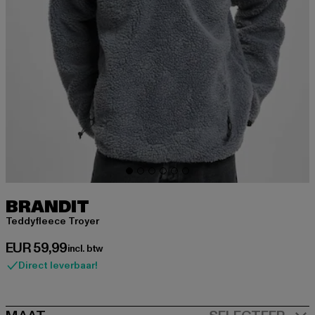
BRANDIT
Teddyfleece Troyer
Huidige prijs: EUR 59,99
EUR 59,99
incl. btw
Direct leverbaar!