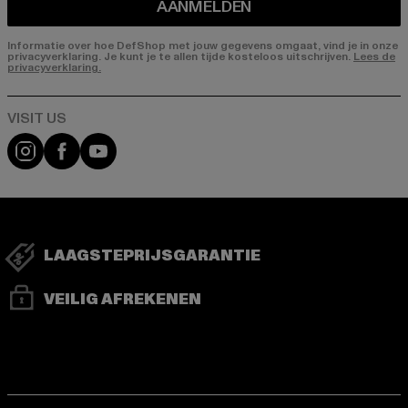
AANMELDEN
Informatie over hoe DefShop met jouw gegevens omgaat, vind je in onze
privacyverklaring. Je kunt je te allen tijde kosteloos uitschrijven.
Lees de
privacyverklaring.
Visit our Instagram page:
Visit our Facebook page:
Visit our YouTube channel:
LAAGSTEPRIJSGARANTIE
VEILIG AFREKENEN