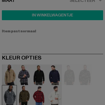
SIZE
MAAT
SELECTEER
IN WINKELWAGENTJE
Item past normaal
KLEUR OPTIES
beige
schwarz
schwarz
blau
camouflage
camouflag