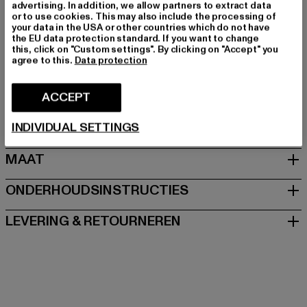
advertising. In addition, we allow partners to extract data
Kleur: grau
or to use cookies. This may also include the processing of
your data in the USA or other countries which do not have
Kleur fabrikant: anthracite
the EU data protection standard. If you want to change
Materiële samenstelling: 100% Polyester
this, click on "Custom settings". By clicking on "Accept" you
agree to this.
Data protection
Art.Nr: BD5022-01745
Fabrikant: Brandit Textil GmbH |
info@brandit-wear.com
ACCEPT
Spichernstraße 6a | 50672 Köln | DE
INDIVIDUAL SETTINGS
MAAT
ONDERHOUDSINSTRUCTIES
LEVERING & RETOURNEREN