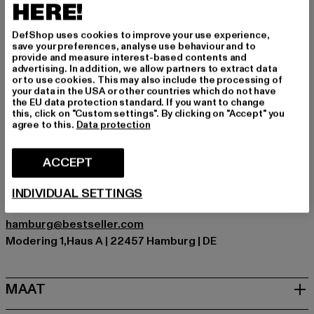
HERE!
Gelegenheid: Alledaags, Comfortabel, Chillen, Vrije tijd
Type huls: 3/4 mouw
DefShop uses cookies to improve your use experience,
Soorten sluitingen: Knoopsluiting
save your preferences, analyse use behaviour and to
Patroon: Geruit
provide and measure interest-based contents and
advertising. In addition, we allow partners to extract data
Cut: Casual
or to use cookies. This may also include the processing of
Merk: Cloud5ive
your data in the USA or other countries which do not have
the EU data protection standard. If you want to change
Kategori: Blouses
this, click on "Custom settings". By clicking on "Accept" you
Kleur: braun
agree to this.
Data protection
Kleur fabrikant: camel
Materiële samenstelling: 100% Polyester
ACCEPT
Art.Nr: 25026006-00804
INDIVIDUAL SETTINGS
Fabrikant: Bestseller Textilhandels GmbH |
hamburg@bestseller.com
Modering 1,Haus A | 22457 Hamburg | DE
MAAT