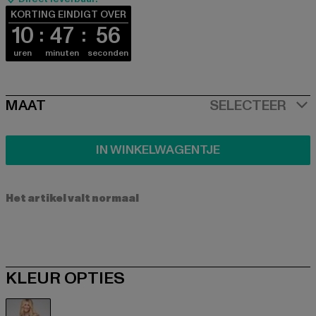
KORTING EINDIGT OVER
10
47
56
uren
minuten
seconden
SIZE
MAAT
SELECTEER
IN WINKELWAGENTJE
Het artikel valt normaal
KLEUR OPTIES