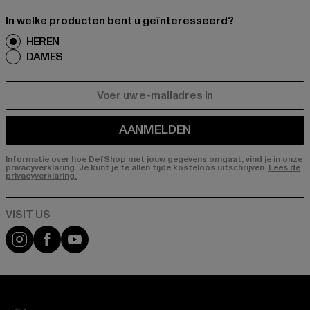
In welke producten bent u geïnteresseerd?
HEREN
DAMES
E-MAIL
AANMELDEN
Informatie over hoe DefShop met jouw gegevens omgaat, vind je in onze
privacyverklaring. Je kunt je te allen tijde kosteloos uitschrijven.
Lees de
privacyverklaring.
Visit our Instagram page:
Visit our Facebook page:
Visit our YouTube channel: