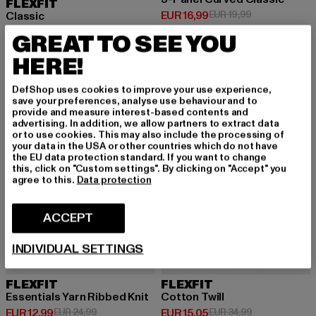
FLEXFIT
Huidige prijs: EUR 16,99
Actieprijs: EUR
EUR 16,99
EUR 19,99
Classic
Huidige prijs: EUR 10,97
Actieprijs: EUR 17,99
EUR 10,97
EUR 17,99
GREAT TO SEE YOU
HERE!
-48%
-57%
DefShop uses cookies to improve your use experience,
save your preferences, analyse use behaviour and to
provide and measure interest-based contents and
advertising. In addition, we allow partners to extract data
or to use cookies. This may also include the processing of
your data in the USA or other countries which do not have
the EU data protection standard. If you want to change
this, click on "Custom settings". By clicking on "Accept" you
agree to this.
Data protection
ACCEPT
INDIVIDUAL SETTINGS
FLEXFIT
FLEXFIT
Essentials Yarn Ribbed Knit
Cotton Twill
Huidige prijs: EUR 12,99
Actieprijs: EUR 24,99
Huidige prijs: EUR 15,05
Actieprijs: EUR
EUR 12,99
EUR 24,99
EUR 15,05
EUR 34,99