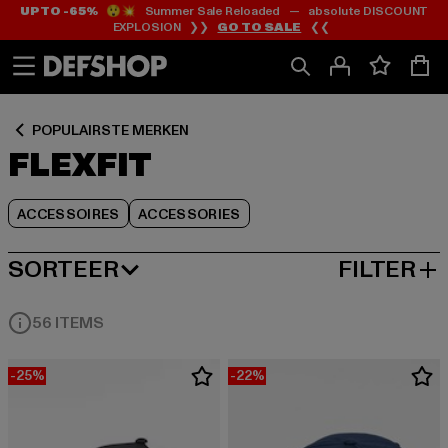
UP TO -65%
😲💥 Summer Sale Reloaded — absolute DISCOUNT
Ga
Ga
Ga
EXPLOSION ❯❯
GO TO SALE
❮❮
naar
naar
naar
Inhoud
Footer
Product
Rooster
POPULAIRSTE MERKEN
FLEXFIT
ACCESSOIRES
ACCESSORIES
SORTEER
FILTER
MEEST POPULAIRE
56 ITEMS
-25%
-22%