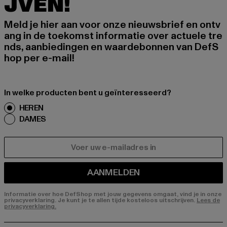
JVEN!
Meld je hier aan voor onze nieuwsbrief en ontv
ang in de toekomst informatie over actuele tre
nds, aanbiedingen en waardebonnen van DefS
hop per e-mail!
In welke producten bent u geïnteresseerd?
HEREN
DAMES
E-MAIL
AANMELDEN
Informatie over hoe DefShop met jouw gegevens omgaat, vind je in onze
privacyverklaring. Je kunt je te allen tijde kosteloos uitschrijven.
Lees de
privacyverklaring.