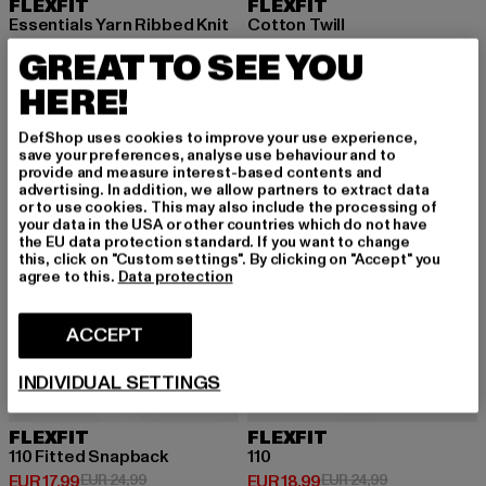
FLEXFIT
FLEXFIT
Essentials Yarn Ribbed Knit
Cotton Twill
Huidige prijs: EUR 12,99
Actieprijs: EUR 24,99
Huidige prijs: EUR 16,10
Actieprijs: EUR 
EUR 12,99
EUR 24,99
EUR 16,10
EUR 34,99
GREAT TO SEE YOU
HERE!
-28%
-24%
DefShop uses cookies to improve your use experience,
save your preferences, analyse use behaviour and to
provide and measure interest-based contents and
advertising. In addition, we allow partners to extract data
or to use cookies. This may also include the processing of
your data in the USA or other countries which do not have
the EU data protection standard. If you want to change
this, click on "Custom settings". By clicking on "Accept" you
agree to this.
Data protection
ACCEPT
INDIVIDUAL SETTINGS
FLEXFIT
FLEXFIT
110 Fitted Snapback
110
Huidige prijs: EUR 17,99
Actieprijs: EUR 24,99
Huidige prijs: EUR 18,99
Actieprijs: EUR
EUR 17,99
EUR 24,99
EUR 18,99
EUR 24,99