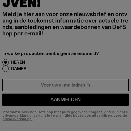
JVEN!
Meld je hier aan voor onze nieuwsbrief en ontv
ang in de toekomst informatie over actuele tre
nds, aanbiedingen en waardebonnen van DefS
hop per e-mail!
In welke producten bent u geïnteresseerd?
HEREN
DAMES
E-MAIL
AANMELDEN
Informatie over hoe DefShop met jouw gegevens omgaat, vind je in onze
privacyverklaring. Je kunt je te allen tijde kosteloos uitschrijven.
Lees de
privacyverklaring.