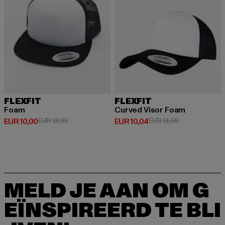
FLEXFIT
FLEXFIT
Foam
Curved Visor Foam
Huidige prijs: EUR 10,00
Actieprijs: EUR 12,99
Huidige prijs: EUR 10,04
Actieprijs: EUR
EUR 10,00
EUR 12,99
EUR 10,04
EUR 14,99
MELD JE AAN OM G
EÏNSPIREERD TE BLI