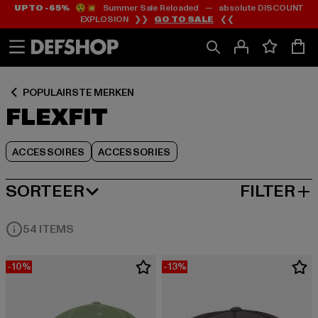
UP TO -65%
😲💥 Summer Sale Reloaded — absolute DISCOUNT
Ga
Ga
Ga
EXPLOSION ❯❯
GO TO SALE
❮❮
naar
naar
naar
Inhoud
Footer
Product
Rooster
POPULAIRSTE MERKEN
FLEXFIT
ACCESSOIRES
ACCESSORIES
SORTEER
FILTER
MEEST POPULAIRE
54 ITEMS
-10%
-13%