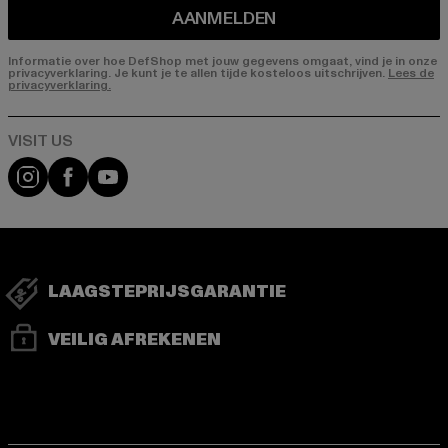
AANMELDEN
Informatie over hoe DefShop met jouw gegevens omgaat, vind je in onze
privacyverklaring. Je kunt je te allen tijde kosteloos uitschrijven.
Lees de
privacyverklaring.
Visit our Instagram page:
Visit our Facebook page:
Visit our YouTube channel:
LAAGSTEPRIJSGARANTIE
VEILIG AFREKENEN