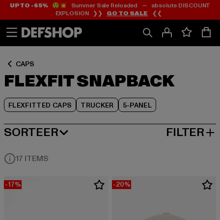
UP TO -65%
😲💥 Summer Sale Reloaded — absolute DISCOUNT
Ga
Ga
Ga
EXPLOSION ❯❯
GO TO SALE
❮❮
naar
naar
naar
Inhoud
Footer
Product
Rooster
CAPS
FLEXFIT SNAPBACK
FLEXFITTED CAPS
TRUCKER
5-PANEL
SORTEER
FILTER
MEEST POPULAIRE
17 ITEMS
-17%
-20%