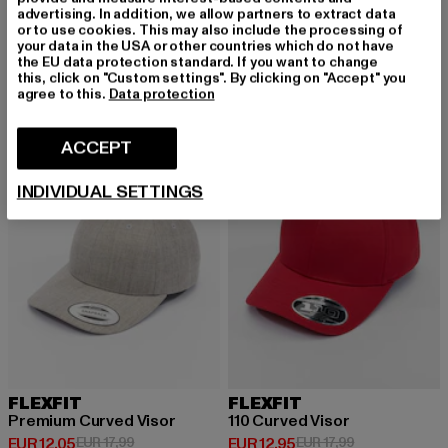
FLEXFIT
advertising. In addition, we allow partners to extract data
Huidige prijs: EUR 18,99
EUR 18,99
Low Profile Cotton Twil
or to use cookies. This may also include the processing of
Huidige prijs: EUR 14,99
Actieprijs: EUR 19,99
EUR 14,99
EUR 19,99
your data in the USA or other countries which do not have
the EU data protection standard. If you want to change
this, click on "Custom settings". By clicking on "Accept" you
agree to this.
Data protection
-33%
-28%
ACCEPT
INDIVIDUAL SETTINGS
FLEXFIT
FLEXFIT
Premium Curved Visor
110 Curved Visor
Huidige prijs: EUR 12,05
Actieprijs: EUR 17,99
Huidige prijs: EUR 12,95
Actieprijs: EUR 
EUR 12,05
EUR 17,99
EUR 12,95
EUR 17,99