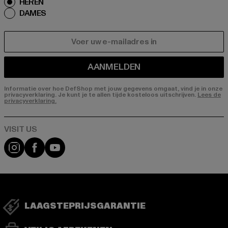
HEREN
DAMES
E-MAIL
AANMELDEN
Informatie over hoe DefShop met jouw gegevens omgaat, vind je in onze
privacyverklaring. Je kunt je te allen tijde kosteloos uitschrijven.
Lees de
privacyverklaring.
Visit our Instagram page:
Visit our Facebook page:
Visit our YouTube channel:
LAAGSTEPRIJSGARANTIE