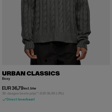
URBAN CLASSICS
Boxy
Huidige prijs: EUR 36,79
EUR 36,79
incl. btw
30-daagse beste prijs**: EUR 35,99
(-3%)
Direct leverbaar!