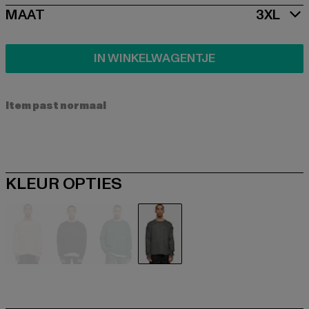
SIZE
MAAT
3XL
IN WINKELWAGENTJE
Item past normaal
KLEUR OPTIES
beige
schwarz
grün
grau