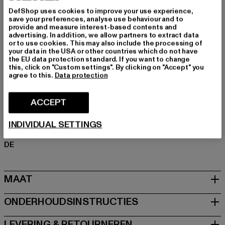
DefShop uses cookies to improve your use experience,
Stof: Grof rib
save your preferences, analyse use behaviour and to
Cut: Casual
provide and measure interest-based contents and
advertising. In addition, we allow partners to extract data
Merk: Urban Classics
or to use cookies. This may also include the processing of
Kategori: Kleding
your data in the USA or other countries which do not have
the EU data protection standard. If you want to change
Kleur: grau
this, click on "Custom settings". By clicking on "Accept" you
Kleur fabrikant: darkshadow
agree to this.
Data protection
Materiële samenstelling: 100% Polyacryl
Art.Nr: TB5512-02457
ACCEPT
Fabrikant: TB International GmbH |
info@tbint.de
INDIVIDUAL SETTINGS
Dr.-Robert-Murjahn-Straße 7 | 64372 Ober-Ramstadt |
DE
MAAT
ONDERHOUDSINSTRUCTIES
LEVERING & RETOURNEREN